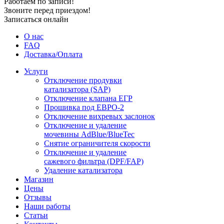
Работаем по записи!
Звоните перед приездом!
Записаться онлайн
О нас
FAQ
Доставка/Оплата
Услуги
Отключение продувки
катализатора (SAP)
Отключение клапана ЕГР
Прошивка под ЕВРО-2
Отключение вихревых заслонок
Отключение и удаление
мочевины AdBlue/BlueTec
Снятие ограничителя скорости
Отключение и удаление
сажевого фильтра (DPF/FAP)
Удаление катализатора
Магазин
Цены
Отзывы
Наши работы
Статьи