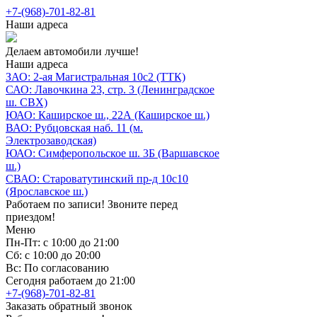
+7-(968)-701-82-81
Наши адреса
Делаем автомобили лучше!
Наши адреса
ЗАО: 2-ая Магистральная 10с2 (ТТК)
САО: Лавочкина 23, стр. 3 (Ленинградское
ш. СВХ)
ЮАО: Каширское ш., 22А (Каширское ш.)
ВАО: Рубцовская наб. 11 (м.
Электрозаводская)
ЮАО: Симферопольское ш. 3Б (Варшавское
ш.)
СВАО: Староватутинский пр-д 10с10
(Ярославское ш.)
Работаем по записи! Звоните перед
приездом!
Меню
Пн-Пт: с 10:00 до 21:00
Сб: с 10:00 до 20:00
Вс: По согласованию
Сегодня работаем до 21:00
+7-(968)-701-82-81
Заказать обратный звонок