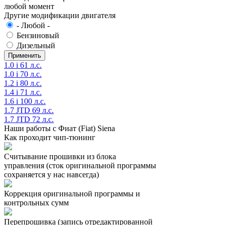
любой момент
Другие модификации двигателя
- Любой -
Бензиновый
Дизельный
1.0 i 61 л.с.
1.0 i 70 л.с.
1.2 i 80 л.с.
1.4 i 71 л.с.
1.6 i 100 л.с.
1.7 JTD 69 л.с.
1.7 JTD 72 л.с.
Наши работы с Фиат (Fiat) Siena
Как проходит чип-тюнинг
Считывание прошивки из блока
управления (сток оригинальной программы
сохраняется у нас навсегда)
Коррекция оригинальной программы и
контрольных сумм
Перепрошивка (запись отредактированной