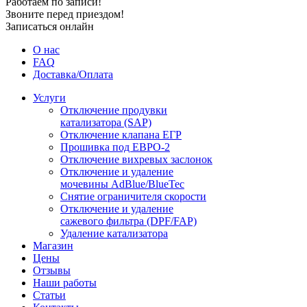
Работаем по записи!
Звоните перед приездом!
Записаться онлайн
О нас
FAQ
Доставка/Оплата
Услуги
Отключение продувки
катализатора (SAP)
Отключение клапана ЕГР
Прошивка под ЕВРО-2
Отключение вихревых заслонок
Отключение и удаление
мочевины AdBlue/BlueTec
Снятие ограничителя скорости
Отключение и удаление
сажевого фильтра (DPF/FAP)
Удаление катализатора
Магазин
Цены
Отзывы
Наши работы
Статьи