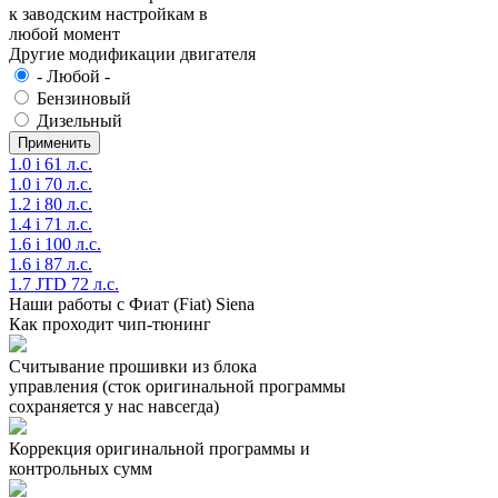
к заводским настройкам в
любой момент
Другие модификации двигателя
- Любой -
Бензиновый
Дизельный
1.0 i 61 л.с.
1.0 i 70 л.с.
1.2 i 80 л.с.
1.4 i 71 л.с.
1.6 i 100 л.с.
1.6 i 87 л.с.
1.7 JTD 72 л.с.
Наши работы с Фиат (Fiat) Siena
Как проходит чип-тюнинг
Считывание прошивки из блока
управления (сток оригинальной программы
сохраняется у нас навсегда)
Коррекция оригинальной программы и
контрольных сумм