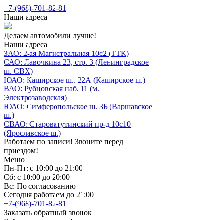
+7-(968)-701-82-81
Наши адреса
Делаем автомобили лучше!
Наши адреса
ЗАО: 2-ая Магистральная 10с2 (ТТК)
САО: Лавочкина 23, стр. 3 (Ленинградское
ш. СВХ)
ЮАО: Каширское ш., 22А (Каширское ш.)
ВАО: Рубцовская наб. 11 (м.
Электрозаводская)
ЮАО: Симферопольское ш. 3Б (Варшавское
ш.)
СВАО: Староватутинский пр-д 10с10
(Ярославское ш.)
Работаем по записи! Звоните перед
приездом!
Меню
Пн-Пт: с 10:00 до 21:00
Сб: с 10:00 до 20:00
Вс: По согласованию
Сегодня работаем до 21:00
+7-(968)-701-82-81
Заказать обратный звонок