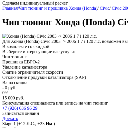
Сделаем индивидуальный расчет.
Главная
/
Чип тюнинг и прошивка Хонда (Honda)
/
Civic
/
Civic 20
Чип тюнинг Хонда (Honda) Civic
Для Хонда (Honda) Civic 2003 -> 2006 1.7 i 120 л.с. возможен 
В комплекте со скидкой
Выберите интересующие вас услуги:
Чип тюнинг
Прошивка ЕВРО-2
Удаление катализатора
Снятие ограничителя скорости
Отключение продувки катализатора (SAP)
Ваша скидка
-
0
руб
0
%
15 000 руб.
Консультация специалиста или запись на чип тюнинг
+7 (926) 636 96 29
Записаться онлайн
Доехать
Stage 1
(+12 Л.С., +23
Нм
)