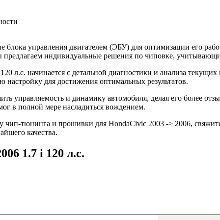
ности
 блока управления двигателем (ЭБУ) для оптимизации его рабо
 Мы предлагаем индивидуальные решения по чиповке, учитывающ
 120 л.с. начинается с детальной диагностики и анализа текущих
 настройку для достижения оптимальных результатов.
шить управляемость и динамику автомобиля, делая его более от
мог в полной мере насладиться вождением.
 чип-тюнинга и прошивки для HondaCivic 2003 -> 2006, свяжите
айшего качества.
06 1.7 i 120 л.с.