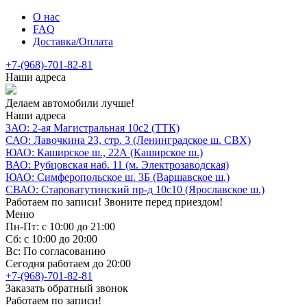
О нас
FAQ
Доставка/Оплата
+7-(968)-701-82-81
Наши адреса
Делаем автомобили лучше!
Наши адреса
ЗАО: 2-ая Магистральная 10с2 (ТТК)
САО: Лавочкина 23, стр. 3 (Ленинградское ш. СВХ)
ЮАО: Каширское ш., 22А (Каширское ш.)
ВАО: Рубцовская наб. 11 (м. Электрозаводская)
ЮАО: Симферопольское ш. 3Б (Варшавское ш.)
СВАО: Староватутинский пр-д 10с10 (Ярославское ш.)
Работаем по записи! Звоните перед приездом!
Меню
Пн-Пт: с 10:00 до 21:00
Сб: с 10:00 до 20:00
Вс: По согласованию
Сегодня работаем до 20:00
+7-(968)-701-82-81
Заказать обратный звонок
Работаем по записи!