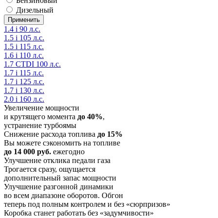
Бензиновый
Дизельный
1.4 i 90 л.с.
1.5 i 105 л.с.
1.5 i 115 л.с.
1.6 i 110 л.с.
1.7 CTDI 100 л.с.
1.7 i 115 л.с.
1.7 i 125 л.с.
1.7 i 130 л.с.
2.0 i 160 л.с.
Увеличение мощности
и крутящего момента
до 40%
,
устранение турбоямы
Снижение расхода топлива
до 15%
Вы можете сэкономить на топливе
до 14 000 руб.
ежегодно
Улучшение отклика педали газа
Трогается сразу, ощущается
дополнительный запас мощности
Улучшение разгонной динамики
во всем диапазоне оборотов. Обгон
теперь под полным контролем и без «сюрпризов»
Коробка станет работать без «задумчивости»