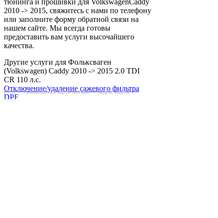
тюнинга и прошивки для VolkswagenCaddy
2010 -> 2015, свяжитесь с нами по телефону
или заполните форму обратной связи на
нашем сайте. Мы всегда готовы
предоставить вам услуги высочайшего
качества.
Другие услуги для Фольксваген
(Volkswagen) Caddy 2010 -> 2015 2.0 TDI
CR 110 л.с.
Отключение/удаление сажевого фильтра
БиБиЗоН на карте Москвы — Яндекс Карты
DPF
Отключение клапана ЕГР
Отключение вихревых заслонок
Снятие ограничителя скорости
Отзывы