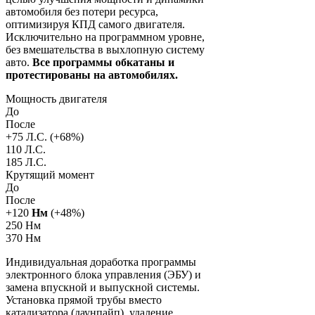
автомобиля без потери ресурса,
оптимизируя КПД самого двигателя.
Исключительно на программном уровне,
без вмешательства в выхлопную систему
авто.
Все программы обкатаны и
протестированы на автомобилях.
Мощность двигателя
До
После
+
75
Л.С. (+
68
%)
110 Л.С.
185 Л.С.
Крутящий момент
До
После
+
120
Нм
(+
48
%)
250 Нм
370 Нм
Индивидуальная доработка программы
электронного блока управления (ЭБУ) и
замена впускной и выпускной системы.
Установка прямой трубы вместо
катализатора (даунпайп), удаление