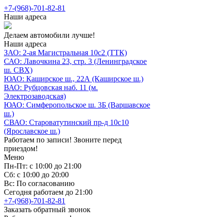
+7-(968)-701-82-81
Наши адреса
Делаем автомобили лучше!
Наши адреса
ЗАО: 2-ая Магистральная 10с2 (ТТК)
САО: Лавочкина 23, стр. 3 (Ленинградское
ш. СВХ)
ЮАО: Каширское ш., 22А (Каширское ш.)
ВАО: Рубцовская наб. 11 (м.
Электрозаводская)
ЮАО: Симферопольское ш. 3Б (Варшавское
ш.)
СВАО: Староватутинский пр-д 10с10
(Ярославское ш.)
Работаем по записи! Звоните перед
приездом!
Меню
Пн-Пт: с 10:00 до 21:00
Сб: с 10:00 до 20:00
Вс: По согласованию
Сегодня работаем до 21:00
+7-(968)-701-82-81
Заказать обратный звонок