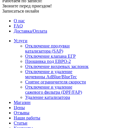
Работаем по записи!
Звоните перед приездом!
Записаться онлайн
О нас
FAQ
Доставка/Оплата
Услуги
Отключение продувки
катализатора (SAP)
Отключение клапана ЕГР
Прошивка под ЕВРО-2
Отключение вихревых заслонок
Отключение и удаление
мочевины AdBlue/BlueTec
Снятие ограничителя скорости
Отключение и удаление
сажевого фильтра (DPF/FAP)
Удаление катализатора
Магазин
Цены
Отзывы
Наши работы
Статьи