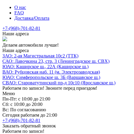
О нас
FAQ
Доставка/Оплата
+7-(968)-701-82-81
Наши адреса
Делаем автомобили лучше!
Наши адреса
ЗАО: 2-ая Магистральная 10с2 (ТТК)
САО: Лавочкина 23, стр. 3 (Ленинградское ш. СВХ)
ЮАО: Каширское ш., 22А (Каширское ш.)
ВАО: Рубцовская наб. 11 (м. Электрозаводская)
ЮАО: Симферопольское ш. 3Б (Варшавское ш.)
СВАО: Староватутинский пр-д 10с10 (Ярославское ш.)
Работаем по записи! Звоните перед приездом!
Меню
Пн-Пт: с 10:00 до 21:00
Сб: с 10:00 до 20:00
Вс: По согласованию
Сегодня работаем до 21:00
+7-(968)-701-82-81
Заказать обратный звонок
Работаем по записи!