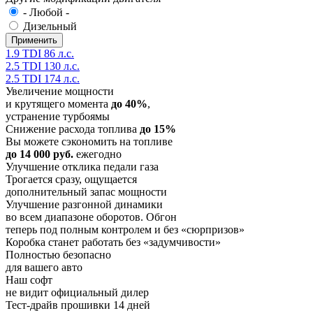
- Любой -
Дизельный
1.9 TDI 86 л.с.
2.5 TDI 130 л.с.
2.5 TDI 174 л.с.
Увеличение мощности
и крутящего момента
до 40%
,
устранение турбоямы
Снижение расхода топлива
до 15%
Вы можете сэкономить на топливе
до 14 000 руб.
ежегодно
Улучшение отклика педали газа
Трогается сразу, ощущается
дополнительный запас мощности
Улучшение разгонной динамики
во всем диапазоне оборотов. Обгон
теперь под полным контролем и без «сюрпризов»
Коробка станет работать без «задумчивости»
Полностью безопасно
для вашего авто
Наш софт
не видит официальный дилер
Тест-драйв прошивки 14 дней