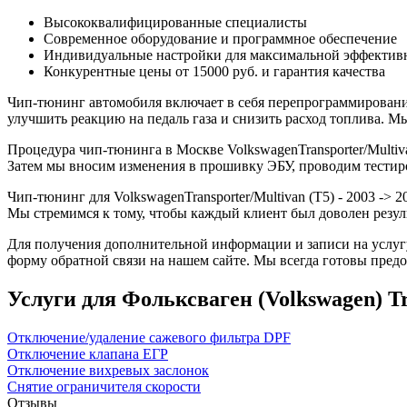
Высококвалифицированные специалисты
Современное оборудование и программное обеспечение
Индивидуальные настройки для максимальной эффектив
Конкурентные цены от 15000 руб. и гарантия качества
Чип-тюнинг автомобиля включает в себя перепрограммирование
улучшить реакцию на педаль газа и снизить расход топлива.
Процедура чип-тюнинга в Москве VolkswagenTransporter/Multiva
Затем мы вносим изменения в прошивку ЭБУ, проводим тестир
Чип-тюнинг для VolkswagenTransporter/Multivan (T5) - 2003 ->
Мы стремимся к тому, чтобы каждый клиент был доволен резул
Для получения дополнительной информации и записи на услугу 
форму обратной связи на нашем сайте. Мы всегда готовы предо
Услуги для Фольксваген (Volkswagen) Tran
Отключение/удаление сажевого фильтра DPF
Отключение клапана ЕГР
Отключение вихревых заслонок
Снятие ограничителя скорости
Отзывы