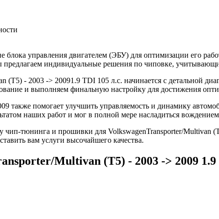
ности
 блока управления двигателем (ЭБУ) для оптимизации его рабо
 Мы предлагаем индивидуальные решения по чиповке, учитывающ
n (T5) - 2003 -> 20091.9 TDI 105 л.с. начинается с детальной ди
ование и выполняем финальную настройку для достижения опти
 2009 также помогает улучшить управляемость и динамику автомо
ьтатом наших работ и мог в полной мере насладиться вождением
чип-тюнинга и прошивки для VolkswagenTransporter/Multivan (T5
ставить вам услуги высочайшего качества.
sporter/Multivan (T5) - 2003 -> 2009 1.9 