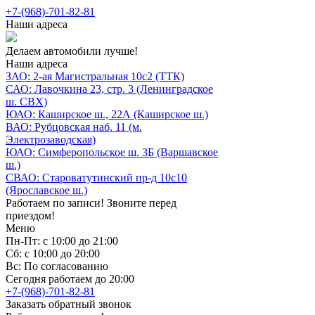
+7-(968)-701-82-81
Наши адреса
Делаем автомобили лучше!
Наши адреса
ЗАО: 2-ая Магистральная 10с2 (ТТК)
САО: Лавочкина 23, стр. 3 (Ленинградское
ш. СВХ)
ЮАО: Каширское ш., 22А (Каширское ш.)
ВАО: Рубцовская наб. 11 (м.
Электрозаводская)
ЮАО: Симферопольское ш. 3Б (Варшавское
ш.)
СВАО: Староватутинский пр-д 10с10
(Ярославское ш.)
Работаем по записи! Звоните перед
приездом!
Меню
Пн-Пт: с 10:00 до 21:00
Сб: с 10:00 до 20:00
Вс: По согласованию
Сегодня работаем до 20:00
+7-(968)-701-82-81
Заказать обратный звонок