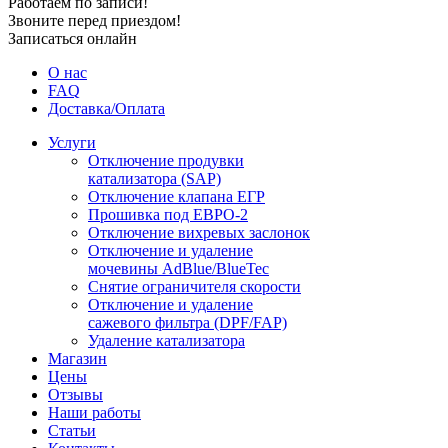
Работаем по записи!
Звоните перед приездом!
Записаться онлайн
О нас
FAQ
Доставка/Оплата
Услуги
Отключение продувки
катализатора (SAP)
Отключение клапана ЕГР
Прошивка под ЕВРО-2
Отключение вихревых заслонок
Отключение и удаление
мочевины AdBlue/BlueTec
Снятие ограничителя скорости
Отключение и удаление
сажевого фильтра (DPF/FAP)
Удаление катализатора
Магазин
Цены
Отзывы
Наши работы
Статьи