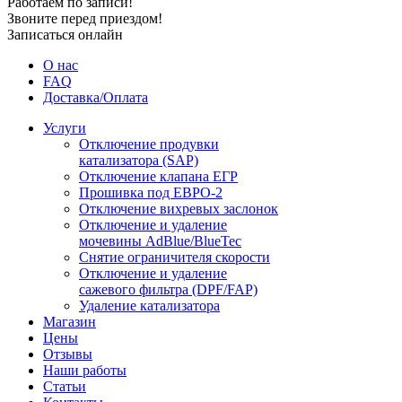
Работаем по записи!
Звоните перед приездом!
Записаться онлайн
О нас
FAQ
Доставка/Оплата
Услуги
Отключение продувки
катализатора (SAP)
Отключение клапана ЕГР
Прошивка под ЕВРО-2
Отключение вихревых заслонок
Отключение и удаление
мочевины AdBlue/BlueTec
Снятие ограничителя скорости
Отключение и удаление
сажевого фильтра (DPF/FAP)
Удаление катализатора
Магазин
Цены
Отзывы
Наши работы
Статьи