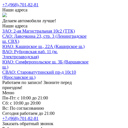
+7-(968)-701-82-81
Наши адреса
Делаем автомобили лучше!
Наши адреса
ЗАО: 2-ая Магистральная 10с2 (ТТК)
САО: Лавочкина 23, стр. 3 (Ленинградское
ш. СВХ)
ЮАО: Каширское ш., 22А (Каширское ш.)
ВАО: Рубцовская наб. 11 (м.
Электрозаводская)
ЮАО: Симферопольское ш. 3Б (Варшавское
ш.)
СВАО: Староватутинский пр-д 10с10
(Ярославское ш.)
Работаем по записи! Звоните перед
приездом!
Меню
Пн-Пт: с 10:00 до 21:00
Сб: с 10:00 до 20:00
Вс: По согласованию
Сегодня работаем до 21:00
+7-(968)-701-82-81
Заказать обратный звонок