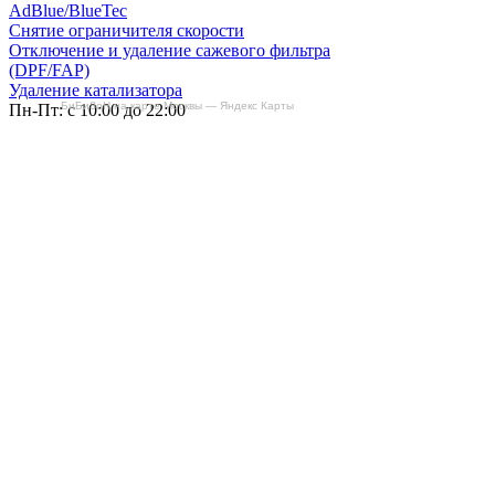
AdBlue/BlueTec
Снятие ограничителя скорости
Отключение и удаление сажевого фильтра
(DPF/FAP)
Удаление катализатора
БиБиЗоН на карте Москвы — Яндекс Карты
Пн-Пт: с 10:00 до 22:00
Сб: с 10:00 до 20:00
Вс: По согласованию
Сегодня работаем до 22:00
+7-(968)-701-82-81
Записаться онлайн
Copyright © 2008-2026, ООО “БиБиЗон”.
Все права защищены.
Все товарные знаки, перечисленные на
сайте, являются собственностью их
владельцев
и размещены в информационных целях.
Отзывы
Наши работы
Контакты