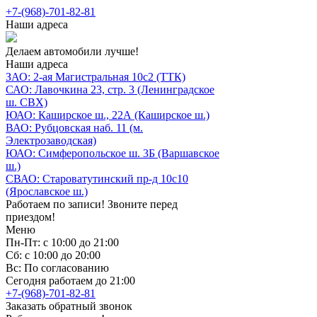
+7-(968)-701-82-81
Наши адреса
Делаем автомобили лучше!
Наши адреса
ЗАО: 2-ая Магистральная 10с2 (ТТК)
САО: Лавочкина 23, стр. 3 (Ленинградское
ш. СВХ)
ЮАО: Каширское ш., 22А (Каширское ш.)
ВАО: Рубцовская наб. 11 (м.
Электрозаводская)
ЮАО: Симферопольское ш. 3Б (Варшавское
ш.)
СВАО: Староватутинский пр-д 10с10
(Ярославское ш.)
Работаем по записи! Звоните перед
приездом!
Меню
Пн-Пт: с 10:00 до 21:00
Сб: с 10:00 до 20:00
Вс: По согласованию
Сегодня работаем до 21:00
+7-(968)-701-82-81
Заказать обратный звонок