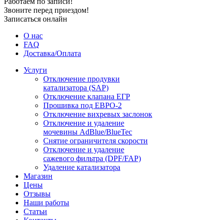
Работаем по записи!
Звоните перед приездом!
Записаться онлайн
О нас
FAQ
Доставка/Оплата
Услуги
Отключение продувки
катализатора (SAP)
Отключение клапана ЕГР
Прошивка под ЕВРО-2
Отключение вихревых заслонок
Отключение и удаление
мочевины AdBlue/BlueTec
Снятие ограничителя скорости
Отключение и удаление
сажевого фильтра (DPF/FAP)
Удаление катализатора
Магазин
Цены
Отзывы
Наши работы
Статьи