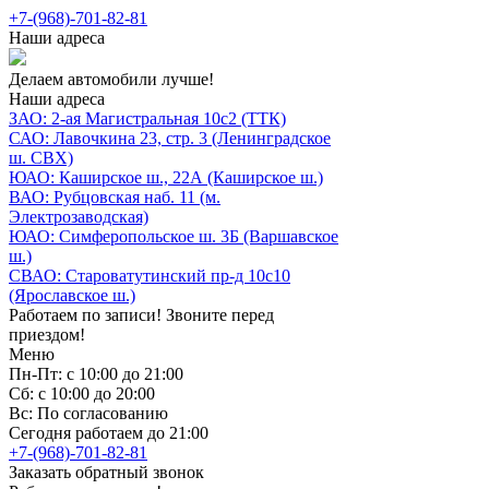
+7-(968)-701-82-81
Наши адреса
Делаем автомобили лучше!
Наши адреса
ЗАО: 2-ая Магистральная 10с2 (ТТК)
САО: Лавочкина 23, стр. 3 (Ленинградское
ш. СВХ)
ЮАО: Каширское ш., 22А (Каширское ш.)
ВАО: Рубцовская наб. 11 (м.
Электрозаводская)
ЮАО: Симферопольское ш. 3Б (Варшавское
ш.)
СВАО: Староватутинский пр-д 10с10
(Ярославское ш.)
Работаем по записи! Звоните перед
приездом!
Меню
Пн-Пт: с 10:00 до 21:00
Сб: с 10:00 до 20:00
Вс: По согласованию
Сегодня работаем до 21:00
+7-(968)-701-82-81
Заказать обратный звонок