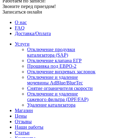
Работаем по записи!
Звоните перед приездом!
Записаться онлайн
О нас
FAQ
Доставка/Оплата
Услуги
Отключение продувки
катализатора (SAP)
Отключение клапана ЕГР
Прошивка под ЕВРО-2
Отключение вихревых заслонок
Отключение и удаление
мочевины AdBlue/BlueTec
Снятие ограничителя скорости
Отключение и удаление
сажевого фильтра (DPF/FAP)
Удаление катализатора
Магазин
Цены
Отзывы
Наши работы
Статьи