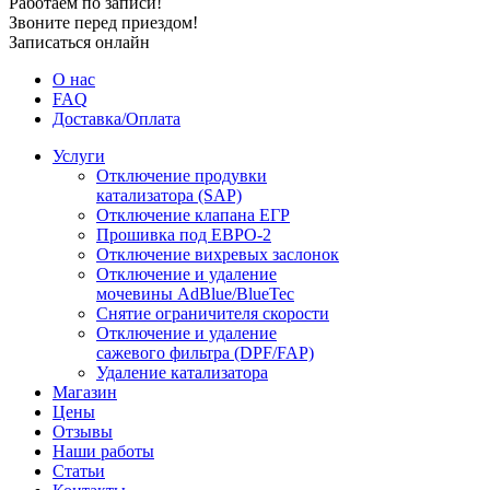
Работаем по записи!
Звоните перед приездом!
Записаться онлайн
О нас
FAQ
Доставка/Оплата
Услуги
Отключение продувки
катализатора (SAP)
Отключение клапана ЕГР
Прошивка под ЕВРО-2
Отключение вихревых заслонок
Отключение и удаление
мочевины AdBlue/BlueTec
Снятие ограничителя скорости
Отключение и удаление
сажевого фильтра (DPF/FAP)
Удаление катализатора
Магазин
Цены
Отзывы
Наши работы
Статьи