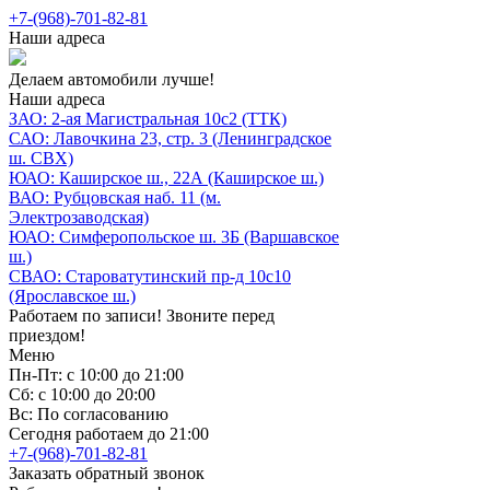
+7-(968)-701-82-81
Наши адреса
Делаем автомобили лучше!
Наши адреса
ЗАО: 2-ая Магистральная 10с2 (ТТК)
САО: Лавочкина 23, стр. 3 (Ленинградское
ш. СВХ)
ЮАО: Каширское ш., 22А (Каширское ш.)
ВАО: Рубцовская наб. 11 (м.
Электрозаводская)
ЮАО: Симферопольское ш. 3Б (Варшавское
ш.)
СВАО: Староватутинский пр-д 10с10
(Ярославское ш.)
Работаем по записи! Звоните перед
приездом!
Меню
Пн-Пт: с 10:00 до 21:00
Сб: с 10:00 до 20:00
Вс: По согласованию
Сегодня работаем до 21:00
+7-(968)-701-82-81
Заказать обратный звонок