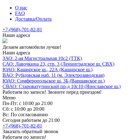
О нас
FAQ
Доставка/Оплата
+7-(968)-701-82-81
Наши адреса
Делаем автомобили лучше!
Наши адреса
ЗАО: 2-ая Магистральная 10с2 (ТТК)
САО: Лавочкина 23, стр. 3 (Ленинградское ш. СВХ)
ЮАО: Каширское ш., 22А (Каширское ш.)
ВАО: Рубцовская наб. 11 (м. Электрозаводская)
ЮАО: Симферопольское ш. 3Б (Варшавское ш.)
СВАО: Староватутинский пр-д 10с10 (Ярославское ш.)
Работаем по записи! Звоните перед приездом!
Меню
Пн-Пт: с 10:00 до 21:00
Сб: с 10:00 до 20:00
Вс: По согласованию
Сегодня работаем до 21:00
+7-(968)-701-82-81
Заказать обратный звонок
Работаем по записи!