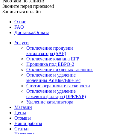
Работаем по записи!
Звоните перед приездом!
Записаться онлайн
О нас
FAQ
Доставка/Оплата
Услуги
Отключение продувки
катализатора (SAP)
Отключение клапана ЕГР
Прошивка под ЕВРО-2
Отключение вихревых заслонок
Отключение и удаление
мочевины AdBlue/BlueTec
Снятие ограничителя скорости
Отключение и удаление
сажевого фильтра (DPF/FAP)
Удаление катализатора
Магазин
Цены
Отзывы
Наши работы
Статьи