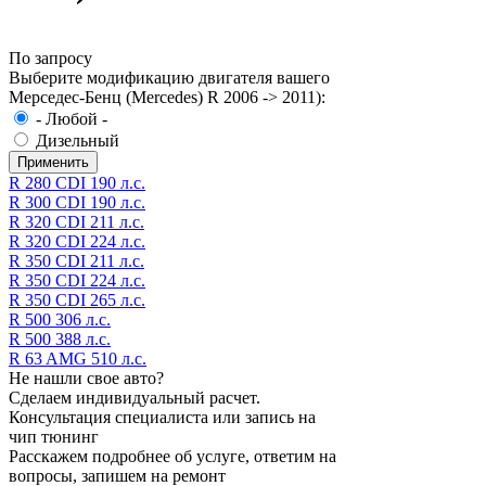
По запросу
Выберите модификацию двигателя вашего
Мерседес-Бенц (Mercedes) R 2006 -> 2011):
- Любой -
Дизельный
R 280 CDI 190 л.с.
R 300 CDI 190 л.с.
R 320 CDI 211 л.с.
R 320 CDI 224 л.с.
R 350 CDI 211 л.с.
R 350 CDI 224 л.с.
R 350 CDI 265 л.с.
R 500 306 л.с.
R 500 388 л.с.
R 63 AMG 510 л.с.
Не нашли свое авто?
Сделаем индивидуальный расчет.
Консультация специалиста или запись на
чип тюнинг
Расскажем подробнее об услуге, ответим на
вопросы, запишем на ремонт