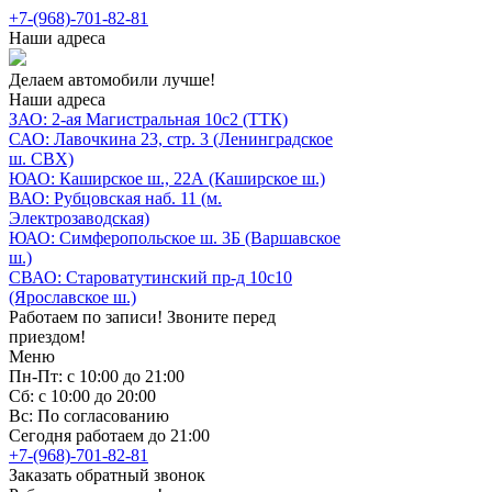
+7-(968)-701-82-81
Наши адреса
Делаем автомобили лучше!
Наши адреса
ЗАО: 2-ая Магистральная 10с2 (ТТК)
САО: Лавочкина 23, стр. 3 (Ленинградское
ш. СВХ)
ЮАО: Каширское ш., 22А (Каширское ш.)
ВАО: Рубцовская наб. 11 (м.
Электрозаводская)
ЮАО: Симферопольское ш. 3Б (Варшавское
ш.)
СВАО: Староватутинский пр-д 10с10
(Ярославское ш.)
Работаем по записи! Звоните перед
приездом!
Меню
Пн-Пт: с 10:00 до 21:00
Сб: с 10:00 до 20:00
Вс: По согласованию
Сегодня работаем до 21:00
+7-(968)-701-82-81
Заказать обратный звонок