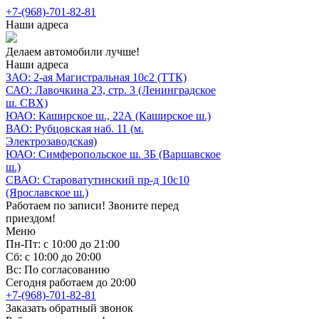
+7-(968)-701-82-81
Наши адреса
Делаем автомобили лучше!
Наши адреса
ЗАО: 2-ая Магистральная 10с2 (ТТК)
САО: Лавочкина 23, стр. 3 (Ленинградское
ш. СВХ)
ЮАО: Каширское ш., 22А (Каширское ш.)
ВАО: Рубцовская наб. 11 (м.
Электрозаводская)
ЮАО: Симферопольское ш. 3Б (Варшавское
ш.)
СВАО: Староватутинский пр-д 10с10
(Ярославское ш.)
Работаем по записи! Звоните перед
приездом!
Меню
Пн-Пт: с 10:00 до 21:00
Сб: с 10:00 до 20:00
Вс: По согласованию
Сегодня работаем до 20:00
+7-(968)-701-82-81
Заказать обратный звонок