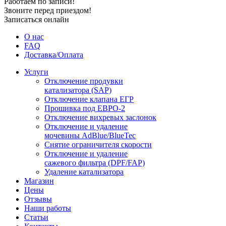
Работаем по записи!
Звоните перед приездом!
Записаться онлайн
О нас
FAQ
Доставка/Оплата
Услуги
Отключение продувки
катализатора (SAP)
Отключение клапана ЕГР
Прошивка под ЕВРО-2
Отключение вихревых заслонок
Отключение и удаление
мочевины AdBlue/BlueTec
Снятие ограничителя скорости
Отключение и удаление
сажевого фильтра (DPF/FAP)
Удаление катализатора
Магазин
Цены
Отзывы
Наши работы
Статьи