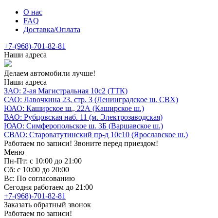
О нас
FAQ
Доставка/Оплата
+7-(968)-701-82-81
Наши адреса
Делаем автомобили лучше!
Наши адреса
ЗАО: 2-ая Магистральная 10с2 (ТТК)
САО: Лавочкина 23, стр. 3 (Ленинградское ш. СВХ)
ЮАО: Каширское ш., 22А (Каширское ш.)
ВАО: Рубцовская наб. 11 (м. Электрозаводская)
ЮАО: Симферопольское ш. 3Б (Варшавское ш.)
СВАО: Староватутинский пр-д 10с10 (Ярославское ш.)
Работаем по записи! Звоните перед приездом!
Меню
Пн-Пт: с 10:00 до 21:00
Сб: с 10:00 до 20:00
Вс: По согласованию
Сегодня работаем до 21:00
+7-(968)-701-82-81
Заказать обратный звонок
Работаем по записи!