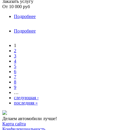
Заказать услугу
От
10 000 руб
Подробнее
о Skoda›Superb
Подробнее
о Skoda›Yeti
Страницы
1
2
3
4
5
6
7
8
9
…
следующая ›
последняя »
Делаем автомобили лучше!
Карта сайта
Конфиденциальность