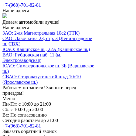
+7-(968)-701-82-81
Наши адреса
Делаем автомобили лучше!
Наши адреса
ЗАО: 2-ая Магистральная 10с2 (ТТК)
САО: Лавочкина 23, стр. 3 (Ленинградское
ш. СВХ)
ЮАО: Каширское ш., 22А (Каширское ш.)
ВАО: Рубцовская наб. 11 (м.
Электрозаводская)
ЮАО: Симферопольское ш. 3Б (Варшавское
ш.)
СВАО: Староватутинский пр-д 10с10
(Ярославское ш.)
Работаем по записи! Звоните перед
приездом!
Меню
Пн-Пт: с 10:00 до 21:00
Сб: с 10:00 до 20:00
Вс: По согласованию
Сегодня работаем до 21:00
+7-(968)-701-82-81
Заказать обратный звонок