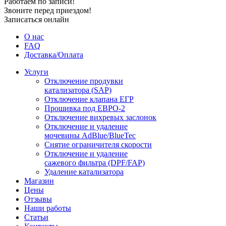
Работаем по записи!
Звоните перед приездом!
Записаться онлайн
О нас
FAQ
Доставка/Оплата
Услуги
Отключение продувки
катализатора (SAP)
Отключение клапана ЕГР
Прошивка под ЕВРО-2
Отключение вихревых заслонок
Отключение и удаление
мочевины AdBlue/BlueTec
Снятие ограничителя скорости
Отключение и удаление
сажевого фильтра (DPF/FAP)
Удаление катализатора
Магазин
Цены
Отзывы
Наши работы
Статьи