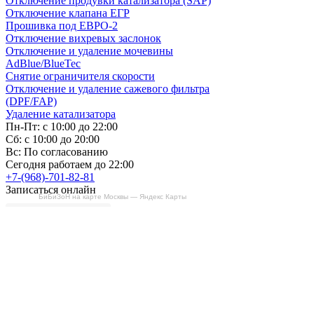
Отключение продувки катализатора (SAP)
Отключение клапана ЕГР
Прошивка под ЕВРО-2
Отключение вихревых заслонок
Отключение и удаление мочевины
AdBlue/BlueTec
Снятие ограничителя скорости
Отключение и удаление сажевого фильтра
(DPF/FAP)
Удаление катализатора
Пн-Пт: с 10:00 до 22:00
Сб: с 10:00 до 20:00
Вс: По согласованию
Сегодня работаем до 22:00
+7-(968)-701-82-81
Записаться онлайн
БиБиЗоН на карте Москвы — Яндекс Карты
Copyright © 2008-2026, ООО “БиБиЗон”.
Все права защищены.
Все товарные знаки, перечисленные на
сайте, являются собственностью их
владельцев
и размещены в информационных целях.