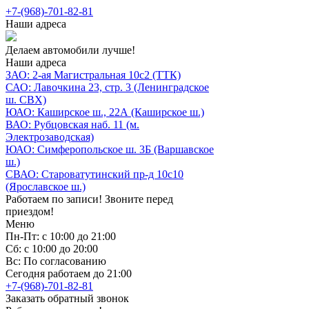
+7-(968)-701-82-81
Наши адреса
Делаем автомобили лучше!
Наши адреса
ЗАО: 2-ая Магистральная 10с2 (ТТК)
САО: Лавочкина 23, стр. 3 (Ленинградское
ш. СВХ)
ЮАО: Каширское ш., 22А (Каширское ш.)
ВАО: Рубцовская наб. 11 (м.
Электрозаводская)
ЮАО: Симферопольское ш. 3Б (Варшавское
ш.)
СВАО: Староватутинский пр-д 10с10
(Ярославское ш.)
Работаем по записи! Звоните перед
приездом!
Меню
Пн-Пт: с 10:00 до 21:00
Сб: с 10:00 до 20:00
Вс: По согласованию
Сегодня работаем до 21:00
+7-(968)-701-82-81
Заказать обратный звонок