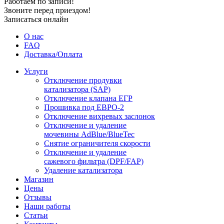
Работаем по записи!
Звоните перед приездом!
Записаться онлайн
О нас
FAQ
Доставка/Оплата
Услуги
Отключение продувки
катализатора (SAP)
Отключение клапана ЕГР
Прошивка под ЕВРО-2
Отключение вихревых заслонок
Отключение и удаление
мочевины AdBlue/BlueTec
Снятие ограничителя скорости
Отключение и удаление
сажевого фильтра (DPF/FAP)
Удаление катализатора
Магазин
Цены
Отзывы
Наши работы
Статьи