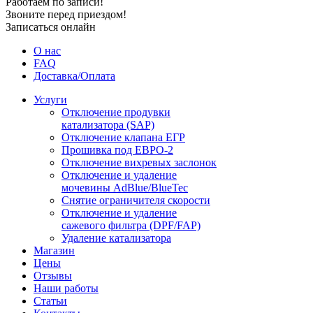
Работаем по записи!
Звоните перед приездом!
Записаться онлайн
О нас
FAQ
Доставка/Оплата
Услуги
Отключение продувки
катализатора (SAP)
Отключение клапана ЕГР
Прошивка под ЕВРО-2
Отключение вихревых заслонок
Отключение и удаление
мочевины AdBlue/BlueTec
Снятие ограничителя скорости
Отключение и удаление
сажевого фильтра (DPF/FAP)
Удаление катализатора
Магазин
Цены
Отзывы
Наши работы
Статьи