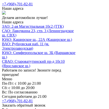
+7-(968)-701-82-81
Наши адреса
Делаем автомобили лучше!
Наши адреса
ЗАО: 2-ая Магистральная 10с2 (ТТК)
САО: Лавочкина 23, стр. 3 (Ленинградское
ш. СВХ)
ЮАО: Каширское ш., 22А (Каширское ш.)
ВАО: Рубцовская наб. 11 (м.
Электрозаводская)
ЮАО: Симферопольское ш. 3Б (Варшавское
ш.)
СВАО: Староватутинский пр-д 10с10
(Ярославское ш.)
Работаем по записи! Звоните перед
приездом!
Меню
Пн-Пт: с 10:00 до 21:00
Сб: с 10:00 до 20:00
Вс: По согласованию
Сегодня работаем до 21:00
+7-(968)-701-82-81
Заказать обратный звонок