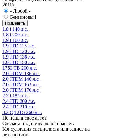
2011):
- Любой -
Бензиновый
1.8 i 140 л.с.
1.8 i 200 л.с.
1.9 i 160 л.с.
1.9 JTD 115 л.с.
1.9 JTD 120 л.с.
1.9 JTD 136 л.с.
1.9 JTD 150 л.с.
1750 TB 200 л.с.
2.0 JTDM 136 л.с.
2.0 JTDM 140 л.с.
2.0 JTDM 163 л.с.
2.0 JTDM 170 л.с.
2.2 i 185 л.с.
2.4 JTD 200 л.с.
2.4 JTD 210 л.с.
3.2 Q4 JTS 260 л.с.
Не нашли свое авто?
Сделаем индивидуальный расчет.
Консультация специалиста или запись на
чип тюнинг