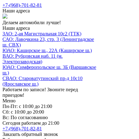
+7-(968)-701-82-81
Наши адреса
Делаем автомобили лучше!
Наши адреса
ЗАО: 2-ая Магистральная 10с2 (ТТК)
САО: Лавочкина 23, стр. 3 (Ленинградское
ш. СВХ)
ЮАО: Каширское ш., 22А (Каширское ш.)
ВАО: Рубцовская наб. 11 (м.
Электрозаводская)
ЮАО: Симферопольское ш. 3Б (Варшавское
ш.)
СВАО: Староватутинский пр-д 10с10
(Ярославское ш.)
Работаем по записи! Звоните перед
приездом!
Меню
Пн-Пт: с 10:00 до 21:00
Сб: с 10:00 до 20:00
Вс: По согласованию
Сегодня работаем до 21:00
+7-(968)-701-82-81
Заказать обратный звонок