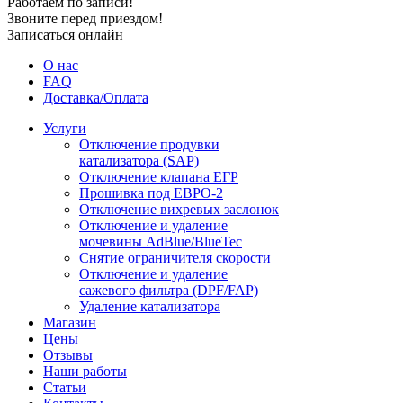
Работаем по записи!
Звоните перед приездом!
Записаться онлайн
О нас
FAQ
Доставка/Оплата
Услуги
Отключение продувки
катализатора (SAP)
Отключение клапана ЕГР
Прошивка под ЕВРО-2
Отключение вихревых заслонок
Отключение и удаление
мочевины AdBlue/BlueTec
Снятие ограничителя скорости
Отключение и удаление
сажевого фильтра (DPF/FAP)
Удаление катализатора
Магазин
Цены
Отзывы
Наши работы
Статьи