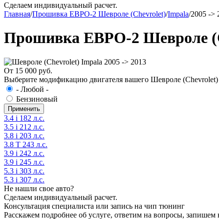
Сделаем индивидуальный расчет.
Главная
/
Прошивка ЕВРО-2 Шевроле (Chevrolet)
/
Impala
/
2005 -> 
Прошивка ЕВРО-2 Шевроле (Ch
От 15 000 руб.
Выберите модификацию двигателя вашего Шевроле (Chevrolet) I
- Любой -
Бензиновый
3.4 i 182 л.с.
3.5 i 212 л.с.
3.8 i 203 л.с.
3.8 T 243 л.с.
3.9 i 242 л.с.
3.9 i 245 л.с.
5.3 i 303 л.с.
5.3 i 307 л.с.
Не нашли свое авто?
Сделаем индивидуальный расчет.
Консультация специалиста или запись на чип тюнинг
Расскажем подробнее об услуге, ответим на вопросы, запишем 