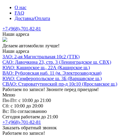
О нас
FAQ
Доставка/Оплата
+7-(968)-701-82-81
Наши адреса
Делаем автомобили лучше!
Наши адреса
ЗАО: 2-ая Магистральная 10с2 (ТТК)
САО: Лавочкина 23, стр. 3 (Ленинградское ш. СВХ)
ЮАО: Каширское ш., 22А (Каширское ш.)
ВАО: Рубцовская наб. 11 (м. Электрозаводская)
ЮАО: Симферопольское ш. 3Б (Варшавское ш.)
СВАО: Староватутинский пр-д 10с10 (Ярославское ш.)
Работаем по записи! Звоните перед приездом!
Меню
Пн-Пт: с 10:00 до 21:00
Сб: с 10:00 до 20:00
Вс: По согласованию
Сегодня работаем до 21:00
+7-(968)-701-82-81
Заказать обратный звонок
Работаем по записи!