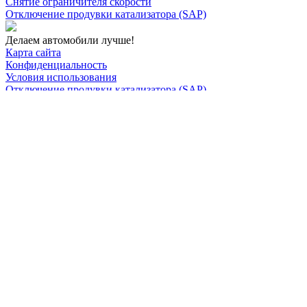
Снятие ограничителя скорости
Отключение продувки катализатора (SAP)
Делаем автомобили лучше!
Карта сайта
Конфиденциальность
Условия использования
Отключение продувки катализатора (SAP)
Отключение клапана ЕГР
Прошивка под ЕВРО-2
Отключение вихревых заслонок
Отключение и удаление мочевины
AdBlue/BlueTec
Снятие ограничителя скорости
Отключение и удаление сажевого фильтра
(DPF/FAP)
Удаление катализатора
Пн-Пт: с 10:00 до 22:00
Сб: с 10:00 до 20:00
Вс: По согласованию
Сегодня не работаем
+7-(968)-701-82-81
Записаться онлайн