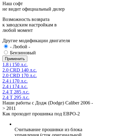
Наш софт
не видит официальный дилер
Возможность возврата
к заводским настройкам в
любой момент
Другие модификации двигателя
- Любой -
Бензиновый
1.8 i 150 л.с.
2.0 CRD 140 л.с.
2.0 CRD 170 л.с.
2.4 i 170 л.с.
2.4 i 174 л.с.
2.4 T 285 л.с.
2.4 T 295 л.с.
Наши работы с Додж (Dodge) Caliber 2006 -
> 2011
Как проходит прошивка под ЕВРО-2
Считывание прошивки из блока
управления (сток оригинальной