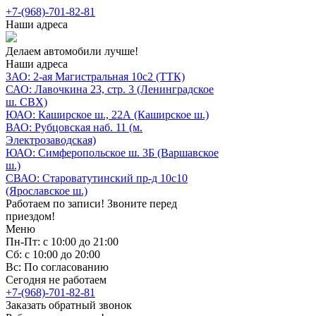
+7-(968)-701-82-81
Наши адреса
Делаем автомобили лучше!
Наши адреса
ЗАО: 2-ая Магистральная 10с2 (ТТК)
САО: Лавочкина 23, стр. 3 (Ленинградское
ш. СВХ)
ЮАО: Каширское ш., 22А (Каширское ш.)
ВАО: Рубцовская наб. 11 (м.
Электрозаводская)
ЮАО: Симферопольское ш. 3Б (Варшавское
ш.)
СВАО: Староватутинский пр-д 10с10
(Ярославское ш.)
Работаем по записи! Звоните перед
приездом!
Меню
Пн-Пт: с 10:00 до 21:00
Сб: с 10:00 до 20:00
Вс: По согласованию
Сегодня не работаем
+7-(968)-701-82-81
Заказать обратный звонок