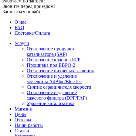
Работаем по записи!
Звоните перед приездом!
Записаться онлайн
О нас
FAQ
Доставка/Оплата
Услуги
Отключение продувки
катализатора (SAP)
Отключение клапана ЕГР
Прошивка под ЕВРО-2
Отключение вихревых заслонок
Отключение и удаление
мочевины AdBlue/BlueTec
Снятие ограничителя скорости
Отключение и удаление
сажевого фильтра (DPF/FAP)
Удаление катализатора
Магазин
Цены
Отзывы
Наши работы
Статьи