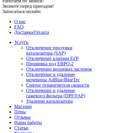
Работаем по записи!
Звоните перед приездом!
Записаться онлайн
О нас
FAQ
Доставка/Оплата
Услуги
Отключение продувки
катализатора (SAP)
Отключение клапана ЕГР
Прошивка под ЕВРО-2
Отключение вихревых заслонок
Отключение и удаление
мочевины AdBlue/BlueTec
Снятие ограничителя скорости
Отключение и удаление
сажевого фильтра (DPF/FAP)
Удаление катализатора
Магазин
Цены
Отзывы
Наши работы
Статьи