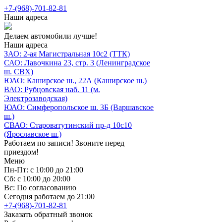
+7-(968)-701-82-81
Наши адреса
Делаем автомобили лучше!
Наши адреса
ЗАО: 2-ая Магистральная 10с2 (ТТК)
САО: Лавочкина 23, стр. 3 (Ленинградское
ш. СВХ)
ЮАО: Каширское ш., 22А (Каширское ш.)
ВАО: Рубцовская наб. 11 (м.
Электрозаводская)
ЮАО: Симферопольское ш. 3Б (Варшавское
ш.)
СВАО: Староватутинский пр-д 10с10
(Ярославское ш.)
Работаем по записи! Звоните перед
приездом!
Меню
Пн-Пт: с 10:00 до 21:00
Сб: с 10:00 до 20:00
Вс: По согласованию
Сегодня работаем до 21:00
+7-(968)-701-82-81
Заказать обратный звонок