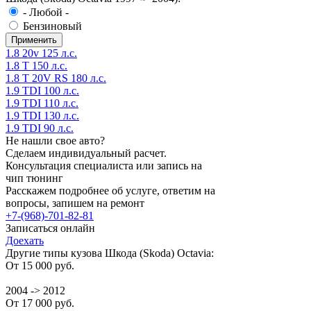
- Любой -
Бензиновый
1.8 20v 125 л.с.
1.8 T 150 л.с.
1.8 T 20V RS 180 л.с.
1.9 TDI 100 л.с.
1.9 TDI 110 л.с.
1.9 TDI 130 л.с.
1.9 TDI 90 л.с.
Не нашли свое авто?
Сделаем индивидуальный расчет.
Консультация специалиста или запись на
чип тюнинг
Расскажем подробнее об услуге, ответим на
вопросы, запишем на ремонт
+7-(968)-701-82-81
Записаться онлайн
Доехать
Другие типы кузова Шкода (Skoda) Octavia:
От 15 000 руб.
2004 -> 2012
От 17 000 руб.