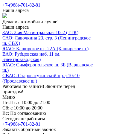
+7-(968)-701-82-81
Наши адреса
Делаем автомобили лучше!
Наши адреса
ЗАО: 2-ая Магистральная 10с2 (ТТК)
САО: Лавочкина 23, стр. 3 (Ленинградское
ш. СВХ)
ЮАО: Каширское ш., 22А (Каширское ш.)
ВАО: Рубцовская наб. 11 (м.
Электрозаводская)
ЮАО: Симферопольское ш. 3Б (Варшавское
ш.)
СВАО: Староватутинский пр-д 10с10
(Ярославское ш.)
Работаем по записи! Звоните перед
приездом!
Меню
Пн-Пт: с 10:00 до 21:00
Сб: с 10:00 до 20:00
Вс: По согласованию
Сегодня не работаем
+7-(968)-701-82-81
Заказать обратный звонок