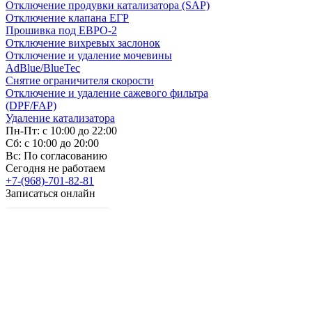
Отключение продувки катализатора (SAP)
Отключение клапана ЕГР
Прошивка под ЕВРО-2
Отключение вихревых заслонок
Отключение и удаление мочевины
AdBlue/BlueTec
Снятие ограничителя скорости
Отключение и удаление сажевого фильтра
(DPF/FAP)
Удаление катализатора
Пн-Пт: с 10:00 до 22:00
Сб: с 10:00 до 20:00
Вс: По согласованию
Сегодня не работаем
+7-(968)-701-82-81
Записаться онлайн
Copyright © 2008-2026, ООО “БиБиЗон”.
Все права защищены.
Все товарные знаки, перечисленные на
сайте, являются собственностью их
владельцев