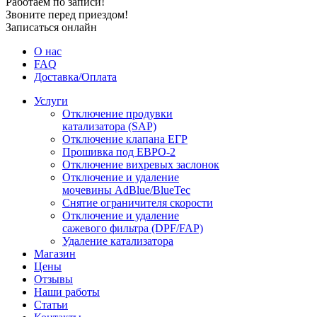
Работаем по записи!
Звоните перед приездом!
Записаться онлайн
О нас
FAQ
Доставка/Оплата
Услуги
Отключение продувки
катализатора (SAP)
Отключение клапана ЕГР
Прошивка под ЕВРО-2
Отключение вихревых заслонок
Отключение и удаление
мочевины AdBlue/BlueTec
Снятие ограничителя скорости
Отключение и удаление
сажевого фильтра (DPF/FAP)
Удаление катализатора
Магазин
Цены
Отзывы
Наши работы
Статьи