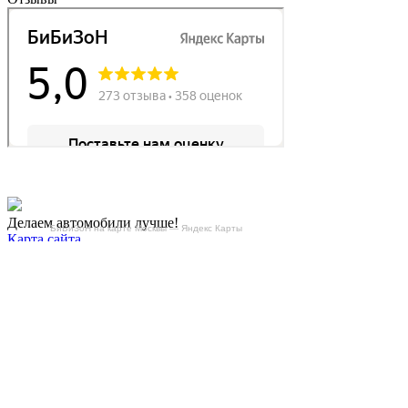
Делаем автомобили лучше!
БиБиЗоН на карте Москвы — Яндекс Карты
Карта сайта
Конфиденциальность
Условия использования
Отключение продувки катализатора (SAP)
Отключение клапана ЕГР
Прошивка под ЕВРО-2
Отключение вихревых заслонок
Отключение и удаление мочевины
AdBlue/BlueTec
Снятие ограничителя скорости
Отключение и удаление сажевого фильтра