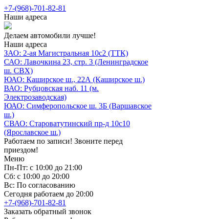
+7-(968)-701-82-81
Наши адреса
Делаем автомобили лучше!
Наши адреса
ЗАО: 2-ая Магистральная 10с2 (ТТК)
САО: Лавочкина 23, стр. 3 (Ленинградское
ш. СВХ)
ЮАО: Каширское ш., 22А (Каширское ш.)
ВАО: Рубцовская наб. 11 (м.
Электрозаводская)
ЮАО: Симферопольское ш. 3Б (Варшавское
ш.)
СВАО: Староватутинский пр-д 10с10
(Ярославское ш.)
Работаем по записи! Звоните перед
приездом!
Меню
Пн-Пт: с 10:00 до 21:00
Сб: с 10:00 до 20:00
Вс: По согласованию
Сегодня работаем до 20:00
+7-(968)-701-82-81
Заказать обратный звонок