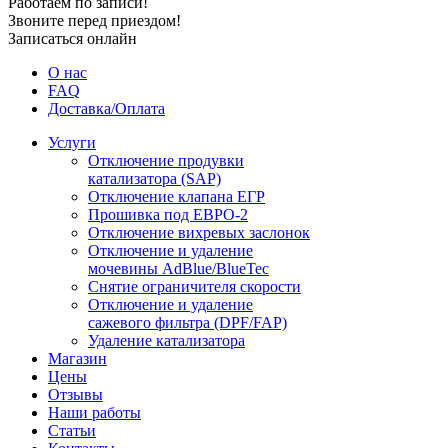
Работаем по записи!
Звоните перед приездом!
Записаться онлайн
О нас
FAQ
Доставка/Оплата
Услуги
Отключение продувки
катализатора (SAP)
Отключение клапана ЕГР
Прошивка под ЕВРО-2
Отключение вихревых заслонок
Отключение и удаление
мочевины AdBlue/BlueTec
Снятие ограничителя скорости
Отключение и удаление
сажевого фильтра (DPF/FAP)
Удаление катализатора
Магазин
Цены
Отзывы
Наши работы
Статьи