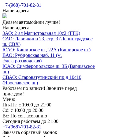
+7-(968)-701-82-81
Наши адреса
Делаем автомобили лучше!
Наши адреса
ЗАО: 2-ая Магистральная 10с2 (ТТК)
САО: Лавочкина 23, стр. 3 (Ленинградское
ш. СВХ)
ЮАО: Каширское ш., 22А (Каширское ш.)
ВАО: Рубцовская наб. 11 (м.
Электрозаводская)
ЮАО: Симферопольское ш. 3Б (Варшавское
ш.)
СВАО: Староватутинский пр-д 10с10
(Ярославское ш.)
Работаем по записи! Звоните перед
приездом!
Меню
Пн-Пт: с 10:00 до 21:00
Сб: с 10:00 до 20:00
Вс: По согласованию
Сегодня работаем до 21:00
+7-(968)-701-82-81
Заказать обратный звонок