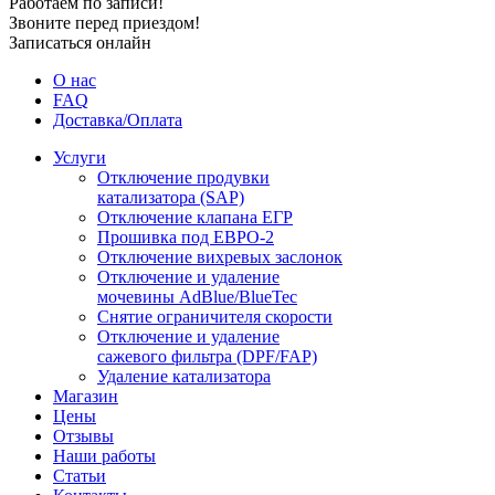
Работаем по записи!
Звоните перед приездом!
Записаться онлайн
О нас
FAQ
Доставка/Оплата
Услуги
Отключение продувки
катализатора (SAP)
Отключение клапана ЕГР
Прошивка под ЕВРО-2
Отключение вихревых заслонок
Отключение и удаление
мочевины AdBlue/BlueTec
Снятие ограничителя скорости
Отключение и удаление
сажевого фильтра (DPF/FAP)
Удаление катализатора
Магазин
Цены
Отзывы
Наши работы
Статьи