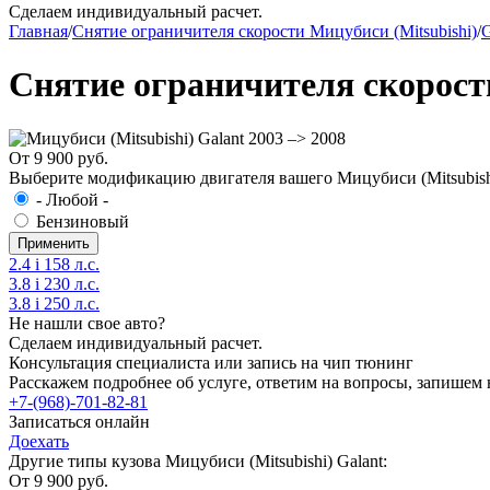
Сделаем индивидуальный расчет.
Главная
/
Снятие ограничителя скорости Мицубиси (Mitsubishi)
/
G
Снятие ограничителя скорости
От 9 900 руб.
Выберите модификацию двигателя вашего Мицубиси (Mitsubishi)
- Любой -
Бензиновый
2.4 i 158 л.с.
3.8 i 230 л.с.
3.8 i 250 л.с.
Не нашли свое авто?
Сделаем индивидуальный расчет.
Консультация специалиста или запись на чип тюнинг
Расскажем подробнее об услуге, ответим на вопросы, запишем 
+7-(968)-701-82-81
Записаться онлайн
Доехать
Другие типы кузова Мицубиси (Mitsubishi) Galant:
От 9 900 руб.