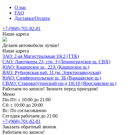
О нас
FAQ
Доставка/Оплата
+7-(968)-701-82-81
Наши адреса
Делаем автомобили лучше!
Наши адреса
ЗАО: 2-ая Магистральная 10с2 (ТТК)
САО: Лавочкина 23, стр. 3 (Ленинградское ш. СВХ)
ЮАО: Каширское ш., 22А (Каширское ш.)
ВАО: Рубцовская наб. 11 (м. Электрозаводская)
ЮАО: Симферопольское ш. 3Б (Варшавское ш.)
СВАО: Староватутинский пр-д 10с10 (Ярославское ш.)
Работаем по записи! Звоните перед приездом!
Меню
Пн-Пт: с 10:00 до 21:00
Сб: с 10:00 до 20:00
Вс: По согласованию
Сегодня работаем до 21:00
+7-(968)-701-82-81
Заказать обратный звонок
Работаем по записи!