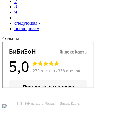
7
8
9
…
следующая ›
последняя »
Отзывы
БиБиЗоН на карте Москвы — Яндекс Карты
Делаем автомобили лучше!
Карта сайта
Конфиденциальность
Условия использования
Отключение продувки катализатора (SAP)