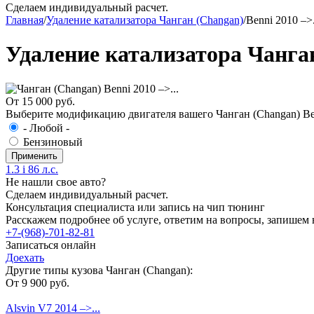
Сделаем индивидуальный расчет.
Главная
/
Удаление катализатора Чанган (Changan)
/
Benni 2010 –>.
Удаление катализатора Чанган
От 15 000 руб.
Выберите модификацию двигателя вашего Чанган (Changan) Benn
- Любой -
Бензиновый
1.3 i 86 л.с.
Не нашли свое авто?
Сделаем индивидуальный расчет.
Консультация специалиста или запись на чип тюнинг
Расскажем подробнее об услуге, ответим на вопросы, запишем 
+7-(968)-701-82-81
Записаться онлайн
Доехать
Другие типы кузова Чанган (Changan):
От 9 900 руб.
Alsvin V7 2014 –>...