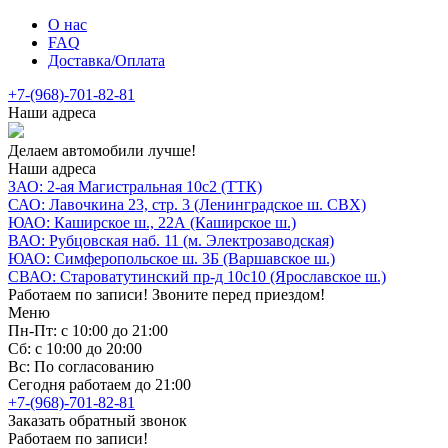
О нас
FAQ
Доставка/Оплата
+7-(968)-701-82-81
Наши адреса
Делаем автомобили лучше!
Наши адреса
ЗАО: 2-ая Магистральная 10с2 (ТТК)
САО: Лавочкина 23, стр. 3 (Ленинградское ш. СВХ)
ЮАО: Каширское ш., 22А (Каширское ш.)
ВАО: Рубцовская наб. 11 (м. Электрозаводская)
ЮАО: Симферопольское ш. 3Б (Варшавское ш.)
СВАО: Староватутинский пр-д 10с10 (Ярославское ш.)
Работаем по записи! Звоните перед приездом!
Меню
Пн-Пт: с 10:00 до 21:00
Сб: с 10:00 до 20:00
Вс: По согласованию
Сегодня работаем до 21:00
+7-(968)-701-82-81
Заказать обратный звонок
Работаем по записи!