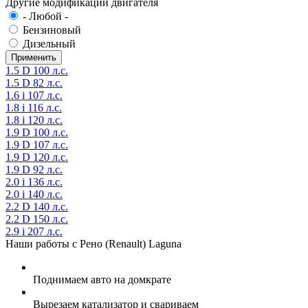
Другие модификации двигателя
- Любой -
Бензиновый
Дизельный
1.5 D 100 л.с.
1.5 D 82 л.с.
1.6 i 107 л.с.
1.8 i 116 л.с.
1.8 i 120 л.с.
1.9 D 100 л.с.
1.9 D 107 л.с.
1.9 D 120 л.с.
1.9 D 92 л.с.
2.0 i 136 л.с.
2.0 i 140 л.с.
2.2 D 140 л.с.
2.2 D 150 л.с.
2.9 i 207 л.с.
Наши работы с Рено (Renault) Laguna
Поднимаем авто на домкрате
Вырезаем катализатор и свариваем