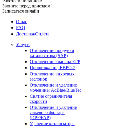
Работаем по записи!
Звоните перед приездом!
Записаться онлайн
О нас
FAQ
Доставка/Оплата
Услуги
Отключение продувки
катализатора (SAP)
Отключение клапана ЕГР
Прошивка под ЕВРО-2
Отключение вихревых
заслонок
Отключение и удаление
мочевины AdBlue/BlueTec
Снятие ограничителя
скорости
Отключение и удаление
сажевого фильтра
(DPF/FAP)
Удаление катализатора