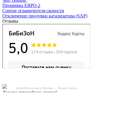
Чип тюнинг
Прошивка ЕВРО-2
Снятие ограничителя скорости
Отключение продувки катализатора (SAP)
Отзывы
БиБиЗоН на карте Москвы — Яндекс Карты
Делаем автомобили лучше!
Карта сайта
Конфиденциальность
Условия использования
Отключение продувки катализатора (SAP)
Отключение клапана ЕГР
Прошивка под ЕВРО-2
Отключение вихревых заслонок