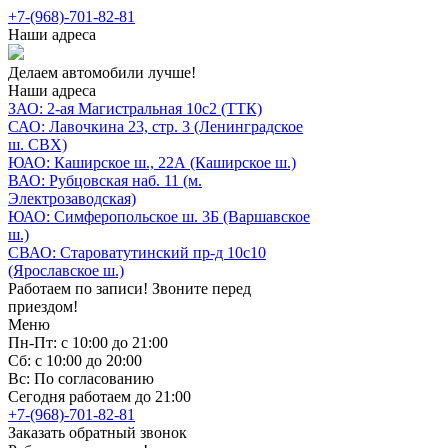
+7-(968)-701-82-81
Наши адреса
Делаем автомобили лучше!
Наши адреса
ЗАО: 2-ая Магистральная 10с2 (ТТК)
САО: Лавочкина 23, стр. 3 (Ленинградское
ш. СВХ)
ЮАО: Каширское ш., 22А (Каширское ш.)
ВАО: Рубцовская наб. 11 (м.
Электрозаводская)
ЮАО: Симферопольское ш. 3Б (Варшавское
ш.)
СВАО: Староватутинский пр-д 10с10
(Ярославское ш.)
Работаем по записи! Звоните перед
приездом!
Меню
Пн-Пт: с 10:00 до 21:00
Сб: с 10:00 до 20:00
Вс: По согласованию
Сегодня работаем до 21:00
+7-(968)-701-82-81
Заказать обратный звонок