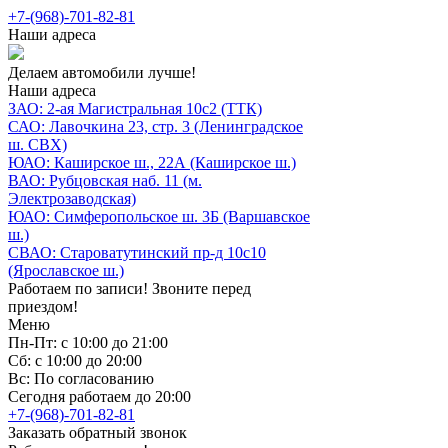
+7-(968)-701-82-81
Наши адреса
Делаем автомобили лучше!
Наши адреса
ЗАО: 2-ая Магистральная 10с2 (ТТК)
САО: Лавочкина 23, стр. 3 (Ленинградское
ш. СВХ)
ЮАО: Каширское ш., 22А (Каширское ш.)
ВАО: Рубцовская наб. 11 (м.
Электрозаводская)
ЮАО: Симферопольское ш. 3Б (Варшавское
ш.)
СВАО: Староватутинский пр-д 10с10
(Ярославское ш.)
Работаем по записи! Звоните перед
приездом!
Меню
Пн-Пт: с 10:00 до 21:00
Сб: с 10:00 до 20:00
Вс: По согласованию
Сегодня работаем до 20:00
+7-(968)-701-82-81
Заказать обратный звонок