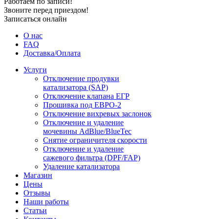
Работаем по записи!
Звоните перед приездом!
Записаться онлайн
О нас
FAQ
Доставка/Оплата
Услуги
Отключение продувки
катализатора (SAP)
Отключение клапана ЕГР
Прошивка под ЕВРО-2
Отключение вихревых заслонок
Отключение и удаление
мочевины AdBlue/BlueTec
Снятие ограничителя скорости
Отключение и удаление
сажевого фильтра (DPF/FAP)
Удаление катализатора
Магазин
Цены
Отзывы
Наши работы
Статьи