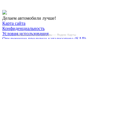
Делаем автомобили лучше!
Карта сайта
Конфиденциальность
Условия использования
БиБиЗоН на карте Москвы — Яндекс Карты
Отключение продувки катализатора (SAP)
Отключение клапана ЕГР
Прошивка под ЕВРО-2
Отключение вихревых заслонок
Отключение и удаление мочевины
AdBlue/BlueTec
Снятие ограничителя скорости
Отключение и удаление сажевого фильтра
(DPF/FAP)
Удаление катализатора
Пн-Пт: с 10:00 до 22:00
Сб: с 10:00 до 20:00
Вс: По согласованию
Сегодня работаем до 20:00
+7-(968)-701-82-81
Записаться онлайн