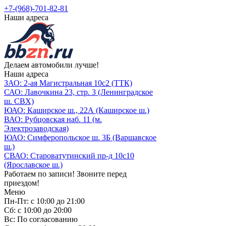
+7-(968)-701-82-81
Наши адреса
Делаем автомобили лучше!
Наши адреса
ЗАО: 2-ая Магистральная 10с2 (ТТК)
САО: Лавочкина 23, стр. 3 (Ленинградское
ш. СВХ)
ЮАО: Каширское ш., 22А (Каширское ш.)
ВАО: Рубцовская наб. 11 (м.
Электрозаводская)
ЮАО: Симферопольское ш. 3Б (Варшавское
ш.)
СВАО: Староватутинский пр-д 10с10
(Ярославское ш.)
Работаем по записи! Звоните перед
приездом!
Меню
Пн-Пт: с 10:00 до 21:00
Сб: с 10:00 до 20:00
Вс: По согласованию