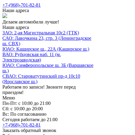
+7-(968)-701-82-81
Наши адреса
Делаем автомобили лучше!
Наши адреса
ЗАО: 2-ая Магистральная 10с2 (ТТК)
САО: Лавочкина 23, стр. 3 (Ленинградское
ш. СВХ)
ЮАО: Каширское ш., 22А (Каширское ш.)
ВАО: Рубцовская наб. 11 (м.
Электрозаводская)
ЮАО: Симферопольское ш. 3Б (Варшавское
ш.)
СВАО: Староватутинский пр-д 10с10
(Ярославское ш.)
Работаем по записи! Звоните перед
приездом!
Меню
Пн-Пт: с 10:00 до 21:00
Сб: с 10:00 до 20:00
Вс: По согласованию
Сегодня работаем до 21:00
+7-(968)-701-82-81
Заказать обратный звонок