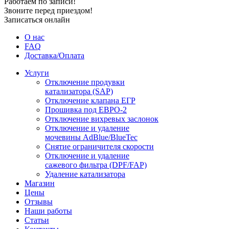
Работаем по записи!
Звоните перед приездом!
Записаться онлайн
О нас
FAQ
Доставка/Оплата
Услуги
Отключение продувки
катализатора (SAP)
Отключение клапана ЕГР
Прошивка под ЕВРО-2
Отключение вихревых заслонок
Отключение и удаление
мочевины AdBlue/BlueTec
Снятие ограничителя скорости
Отключение и удаление
сажевого фильтра (DPF/FAP)
Удаление катализатора
Магазин
Цены
Отзывы
Наши работы
Статьи