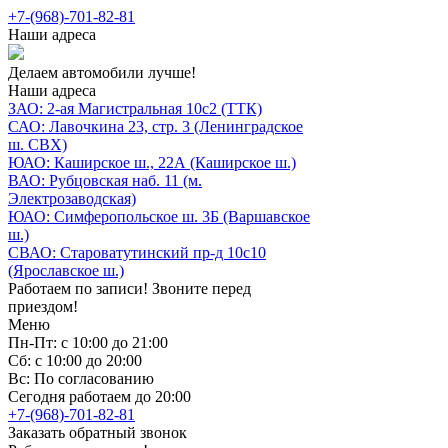
+7-(968)-701-82-81
Наши адреса
Делаем автомобили лучше!
Наши адреса
ЗАО: 2-ая Магистральная 10с2 (ТТК)
САО: Лавочкина 23, стр. 3 (Ленинградское
ш. СВХ)
ЮАО: Каширское ш., 22А (Каширское ш.)
ВАО: Рубцовская наб. 11 (м.
Электрозаводская)
ЮАО: Симферопольское ш. 3Б (Варшавское
ш.)
СВАО: Староватутинский пр-д 10с10
(Ярославское ш.)
Работаем по записи! Звоните перед
приездом!
Меню
Пн-Пт: с 10:00 до 21:00
Сб: с 10:00 до 20:00
Вс: По согласованию
Сегодня работаем до 20:00
+7-(968)-701-82-81
Заказать обратный звонок