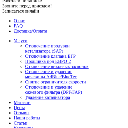
Работаем по записи!
Звоните перед приездом!
Записаться онлайн
О нас
FAQ
Доставка/Оплата
Услуги
Отключение продувки
катализатора (SAP)
Отключение клапана ЕГР
Прошивка под ЕВРО-2
Отключение вихревых заслонок
Отключение и удаление
мочевины AdBlue/BlueTec
Снятие ограничителя скорости
Отключение и удаление
сажевого фильтра (DPF/FAP)
Удаление катализатора
Магазин
Цены
Отзывы
Наши работы
Статьи