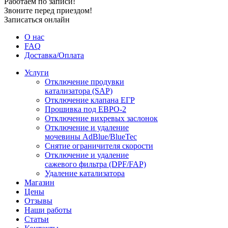
Работаем по записи!
Звоните перед приездом!
Записаться онлайн
О нас
FAQ
Доставка/Оплата
Услуги
Отключение продувки
катализатора (SAP)
Отключение клапана ЕГР
Прошивка под ЕВРО-2
Отключение вихревых заслонок
Отключение и удаление
мочевины AdBlue/BlueTec
Снятие ограничителя скорости
Отключение и удаление
сажевого фильтра (DPF/FAP)
Удаление катализатора
Магазин
Цены
Отзывы
Наши работы
Статьи