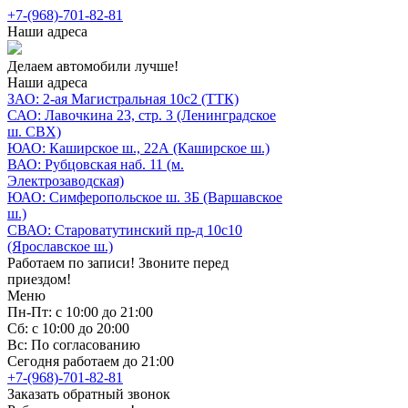
+7-(968)-701-82-81
Наши адреса
Делаем автомобили лучше!
Наши адреса
ЗАО: 2-ая Магистральная 10с2 (ТТК)
САО: Лавочкина 23, стр. 3 (Ленинградское
ш. СВХ)
ЮАО: Каширское ш., 22А (Каширское ш.)
ВАО: Рубцовская наб. 11 (м.
Электрозаводская)
ЮАО: Симферопольское ш. 3Б (Варшавское
ш.)
СВАО: Староватутинский пр-д 10с10
(Ярославское ш.)
Работаем по записи! Звоните перед
приездом!
Меню
Пн-Пт: с 10:00 до 21:00
Сб: с 10:00 до 20:00
Вс: По согласованию
Сегодня работаем до 21:00
+7-(968)-701-82-81
Заказать обратный звонок