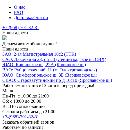
О нас
FAQ
Доставка/Оплата
+7-(968)-701-82-81
Наши адреса
Делаем автомобили лучше!
Наши адреса
ЗАО: 2-ая Магистральная 10с2 (ТТК)
САО: Лавочкина 23, стр. 3 (Ленинградское ш. СВХ)
ЮАО: Каширское ш., 22А (Каширское ш.)
ВАО: Рубцовская наб. 11 (м. Электрозаводская)
ЮАО: Симферопольское ш. 3Б (Варшавское ш.)
СВАО: Староватутинский пр-д 10с10 (Ярославское ш.)
Работаем по записи! Звоните перед приездом!
Меню
Пн-Пт: с 10:00 до 21:00
Сб: с 10:00 до 20:00
Вс: По согласованию
Сегодня работаем до 21:00
+7-(968)-701-82-81
Заказать обратный звонок
Работаем по записи!