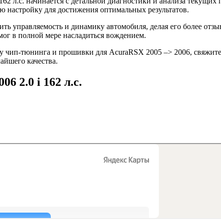
62 л.с. начинается с детальной диагностики и анализа текущих
 настройку для достижения оптимальных результатов.
ть управляемость и динамику автомобиля, делая его более отз
мог в полной мере насладиться вождением.
 чип-тюнинга и прошивки для AcuraRSX 2005 –> 2006, свяжитес
айшего качества.
6 2.0 i 162 л.с.