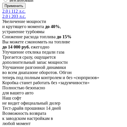
Бензиновый
2.0 i 112 л.с.
2.0 i 203 л.с.
Увеличение мощности
и крутящего момента
до 40%
,
устранение турбоямы
Снижение расхода топлива
до 15%
Вы можете сэкономить на топливе
до 14 000 руб.
ежегодно
Улучшение отклика педали газа
Трогается сразу, ощущается
дополнительный запас мощности
Улучшение разгонной динамики
во всем диапазоне оборотов. Обгон
теперь под полным контролем и без «сюрпризов»
Коробка станет работать без «задумчивости»
Полностью безопасно
для вашего авто
Наш софт
не видит официальный дилер
Тест-драйв прошивки 14 дней
Возможность возврата
к заводским настройкам в
любой момент