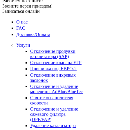
Работаем по записи!
Звоните перед приездом!
Записаться онлайн
О нас
FAQ
Доставка/Оплата
Услуги
Отключение продувки
катализатора (SAP)
Отключение клапана ЕГР
Прошивка под ЕВРО-2
Отключение вихревых
заслонок
Отключение и удаление
мочевины AdBlue/BlueTec
Снятие ограничителя
скорости
Отключение и удаление
сажевого фильтра
(DPF/FAP)
Удаление катализатора