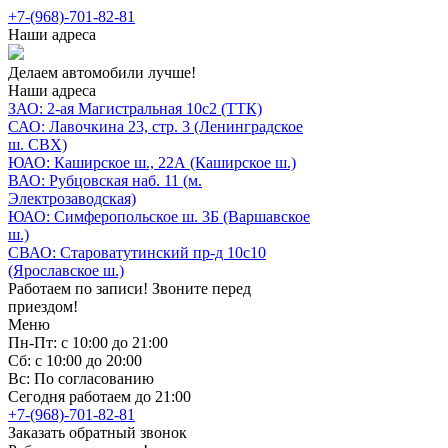
+7-(968)-701-82-81
Наши адреса
Делаем автомобили лучше!
Наши адреса
ЗАО: 2-ая Магистральная 10с2 (ТТК)
САО: Лавочкина 23, стр. 3 (Ленинградское
ш. СВХ)
ЮАО: Каширское ш., 22А (Каширское ш.)
ВАО: Рубцовская наб. 11 (м.
Электрозаводская)
ЮАО: Симферопольское ш. 3Б (Варшавское
ш.)
СВАО: Староватутинский пр-д 10с10
(Ярославское ш.)
Работаем по записи! Звоните перед
приездом!
Меню
Пн-Пт: с 10:00 до 21:00
Сб: с 10:00 до 20:00
Вс: По согласованию
Сегодня работаем до 21:00
+7-(968)-701-82-81
Заказать обратный звонок