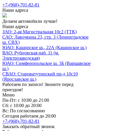
+7-(968)-701-82-81
Наши адреса
Делаем автомобили лучше!
Наши адреса
ЗАО: 2-ая Магистральная 10с2 (ТТК)
САО: Лавочкина 23, стр. 3 (Ленинградское
ш. СВХ)
ЮАО: Каширское ш., 22А (Каширское ш.)
ВАО: Рубцовская наб. 11 (м.
Электрозаводская)
ЮАО: Симферопольское ш. 3Б (Варшавское
ш.)
СВАО: Староватутинский пр-д 10с10
(Ярославское ш.)
Работаем по записи! Звоните перед
приездом!
Меню
Пн-Пт: с 10:00 до 21:00
Сб: с 10:00 до 20:00
Вс: По согласованию
Сегодня работаем до 20:00
+7-(968)-701-82-81
Заказать обратный звонок