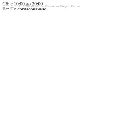
Сб: с 10:00 до 20:00
БиБиЗоН на карте Москвы — Яндекс Карты
Вс: По согласованию
Сегодня работаем до 20:00
+7-(968)-701-82-81
Записаться онлайн
Copyright © 2008-2026, ООО “БиБиЗон”.
Все права защищены.
Все товарные знаки, перечисленные на
сайте, являются собственностью их
владельцев
и размещены в информационных целях.
Отзывы
Наши работы
Контакты
+7-(968)-701-82-81
Записаться онлайн
Обратная связь
Согласен с
Политикой