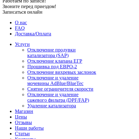
Работаем по записи!
Звоните перед приездом!
Записаться онлайн
О нас
FAQ
Доставка/Оплата
Услуги
Отключение продувки
катализатора (SAP)
Отключение клапана ЕГР
Прошивка под ЕВРО-2
Отключение вихревых заслонок
Отключение и удаление
мочевины AdBlue/BlueTec
Снятие ограничителя скорости
Отключение и удаление
сажевого фильтра (DPF/FAP)
Удаление катализатора
Магазин
Цены
Отзывы
Наши работы
Статьи