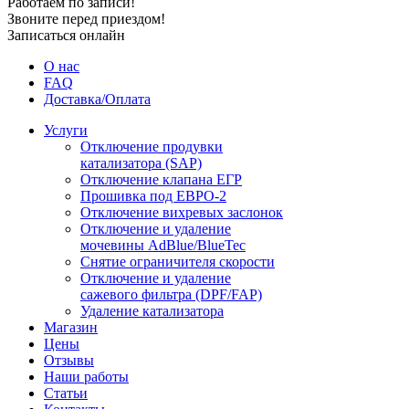
Работаем по записи!
Звоните перед приездом!
Записаться онлайн
О нас
FAQ
Доставка/Оплата
Услуги
Отключение продувки
катализатора (SAP)
Отключение клапана ЕГР
Прошивка под ЕВРО-2
Отключение вихревых заслонок
Отключение и удаление
мочевины AdBlue/BlueTec
Снятие ограничителя скорости
Отключение и удаление
сажевого фильтра (DPF/FAP)
Удаление катализатора
Магазин
Цены
Отзывы
Наши работы
Статьи