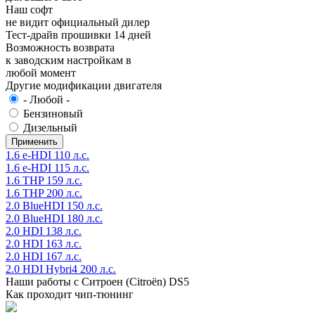
Наш софт
не видит официальный дилер
Тест-драйв прошивки 14 дней
Возможность возврата
к заводским настройкам в
любой момент
Другие модификации двигателя
- Любой -
Бензиновый
Дизельный
1.6 e-HDI 110 л.с.
1.6 e-HDI 115 л.с.
1.6 THP 159 л.с.
1.6 THP 200 л.с.
2.0 BlueHDI 150 л.с.
2.0 BlueHDI 180 л.с.
2.0 HDI 138 л.с.
2.0 HDI 163 л.с.
2.0 HDI 167 л.с.
2.0 HDI Hybri4 200 л.с.
Наши работы с Ситроен (Citroën) DS5
Как проходит чип-тюнинг