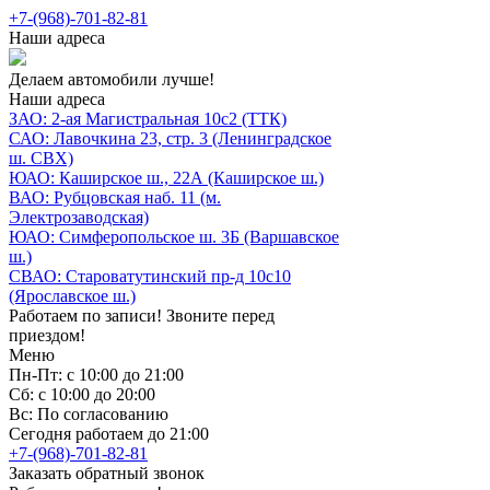
+7-(968)-701-82-81
Наши адреса
Делаем автомобили лучше!
Наши адреса
ЗАО: 2-ая Магистральная 10с2 (ТТК)
САО: Лавочкина 23, стр. 3 (Ленинградское
ш. СВХ)
ЮАО: Каширское ш., 22А (Каширское ш.)
ВАО: Рубцовская наб. 11 (м.
Электрозаводская)
ЮАО: Симферопольское ш. 3Б (Варшавское
ш.)
СВАО: Староватутинский пр-д 10с10
(Ярославское ш.)
Работаем по записи! Звоните перед
приездом!
Меню
Пн-Пт: с 10:00 до 21:00
Сб: с 10:00 до 20:00
Вс: По согласованию
Сегодня работаем до 21:00
+7-(968)-701-82-81
Заказать обратный звонок