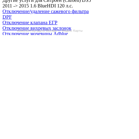
Другие услуги для Ситроен (Citroën) DS5
2011 -> 2015 1.6 BlueHDI 120 л.с.
Отключение/удаление сажевого фильтра
DPF
Отключение клапана ЕГР
Отключение вихревых заслонок
БиБиЗоН на карте Москвы — Яндекс Карты
Отключение мочевины Adblue
Снятие ограничителя скорости
Отзывы
Делаем автомобили лучше!
Карта сайта
Конфиденциальность
Условия использования