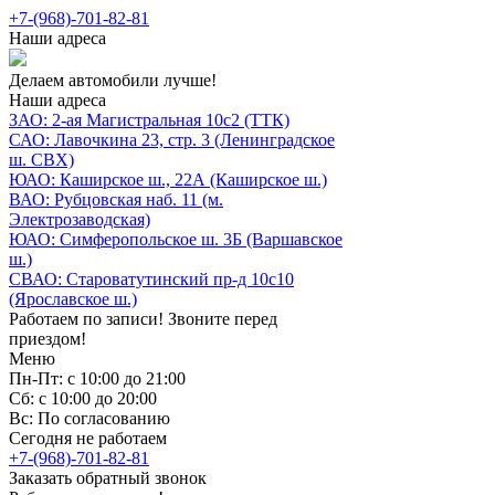
+7-(968)-701-82-81
Наши адреса
Делаем автомобили лучше!
Наши адреса
ЗАО: 2-ая Магистральная 10с2 (ТТК)
САО: Лавочкина 23, стр. 3 (Ленинградское
ш. СВХ)
ЮАО: Каширское ш., 22А (Каширское ш.)
ВАО: Рубцовская наб. 11 (м.
Электрозаводская)
ЮАО: Симферопольское ш. 3Б (Варшавское
ш.)
СВАО: Староватутинский пр-д 10с10
(Ярославское ш.)
Работаем по записи! Звоните перед
приездом!
Меню
Пн-Пт: с 10:00 до 21:00
Сб: с 10:00 до 20:00
Вс: По согласованию
Сегодня не работаем
+7-(968)-701-82-81
Заказать обратный звонок