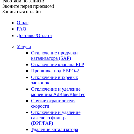
Работаем по записи!
Звоните перед приездом!
Записаться онлайн
О нас
FAQ
Доставка/Оплата
Услуги
Отключение продувки
катализатора (SAP)
Отключение клапана ЕГР
Прошивка под ЕВРО-2
Отключение вихревых
заслонок
Отключение и удаление
мочевины AdBlue/BlueTec
Снятие ограничителя
скорости
Отключение и удаление
сажевого фильтра
(DPF/FAP)
Удаление катализатора