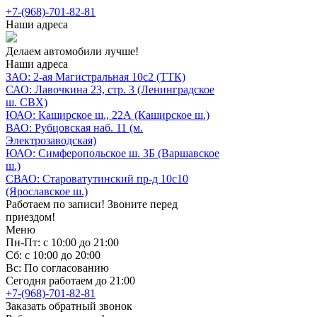
+7-(968)-701-82-81
Наши адреса
Делаем автомобили лучше!
Наши адреса
ЗАО: 2-ая Магистральная 10с2 (ТТК)
САО: Лавочкина 23, стр. 3 (Ленинградское
ш. СВХ)
ЮАО: Каширское ш., 22А (Каширское ш.)
ВАО: Рубцовская наб. 11 (м.
Электрозаводская)
ЮАО: Симферопольское ш. 3Б (Варшавское
ш.)
СВАО: Староватутинский пр-д 10с10
(Ярославское ш.)
Работаем по записи! Звоните перед
приездом!
Меню
Пн-Пт: с 10:00 до 21:00
Сб: с 10:00 до 20:00
Вс: По согласованию
Сегодня работаем до 21:00
+7-(968)-701-82-81
Заказать обратный звонок