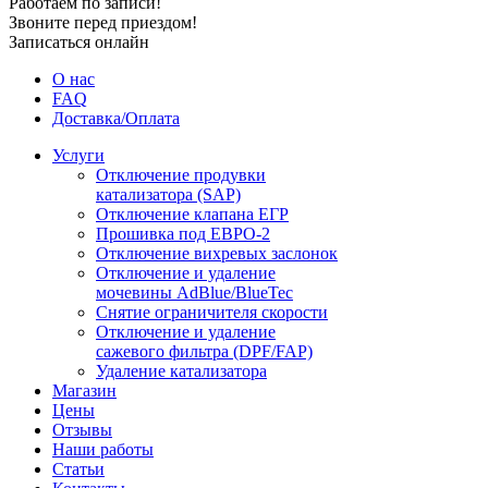
Работаем по записи!
Звоните перед приездом!
Записаться онлайн
О нас
FAQ
Доставка/Оплата
Услуги
Отключение продувки
катализатора (SAP)
Отключение клапана ЕГР
Прошивка под ЕВРО-2
Отключение вихревых заслонок
Отключение и удаление
мочевины AdBlue/BlueTec
Снятие ограничителя скорости
Отключение и удаление
сажевого фильтра (DPF/FAP)
Удаление катализатора
Магазин
Цены
Отзывы
Наши работы
Статьи