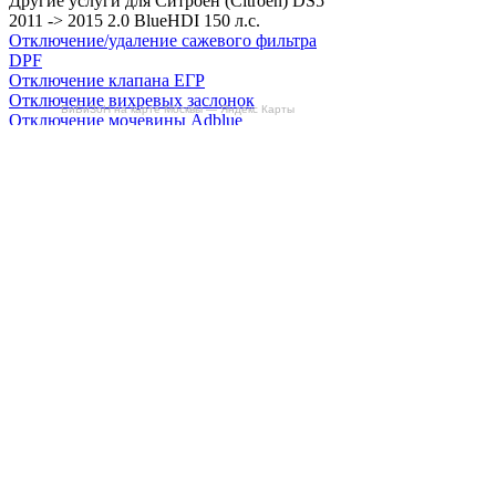
Другие услуги для Ситроен (Citroën) DS5
2011 -> 2015 2.0 BlueHDI 150 л.с.
Отключение/удаление сажевого фильтра
DPF
Отключение клапана ЕГР
Отключение вихревых заслонок
БиБиЗоН на карте Москвы — Яндекс Карты
Отключение мочевины Adblue
Снятие ограничителя скорости
Отзывы
Делаем автомобили лучше!
Карта сайта
Конфиденциальность
Условия использования