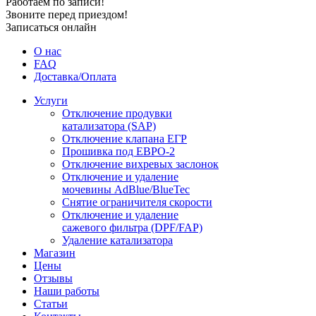
Работаем по записи!
Звоните перед приездом!
Записаться онлайн
О нас
FAQ
Доставка/Оплата
Услуги
Отключение продувки
катализатора (SAP)
Отключение клапана ЕГР
Прошивка под ЕВРО-2
Отключение вихревых заслонок
Отключение и удаление
мочевины AdBlue/BlueTec
Снятие ограничителя скорости
Отключение и удаление
сажевого фильтра (DPF/FAP)
Удаление катализатора
Магазин
Цены
Отзывы
Наши работы
Статьи