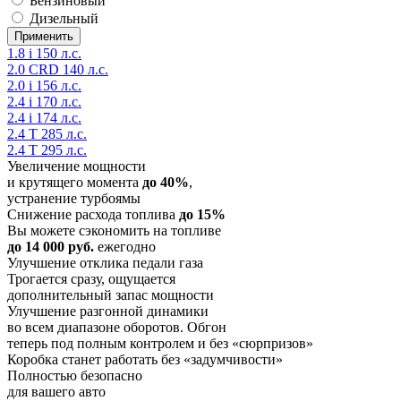
Бензиновый
Дизельный
1.8 i 150 л.с.
2.0 CRD 140 л.с.
2.0 i 156 л.с.
2.4 i 170 л.с.
2.4 i 174 л.с.
2.4 T 285 л.с.
2.4 T 295 л.с.
Увеличение мощности
и крутящего момента
до 40%
,
устранение турбоямы
Снижение расхода топлива
до 15%
Вы можете сэкономить на топливе
до 14 000 руб.
ежегодно
Улучшение отклика педали газа
Трогается сразу, ощущается
дополнительный запас мощности
Улучшение разгонной динамики
во всем диапазоне оборотов. Обгон
теперь под полным контролем и без «сюрпризов»
Коробка станет работать без «задумчивости»
Полностью безопасно
для вашего авто