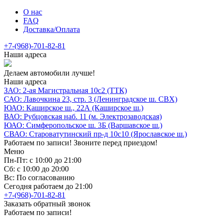
О нас
FAQ
Доставка/Оплата
+7-(968)-701-82-81
Наши адреса
Делаем автомобили лучше!
Наши адреса
ЗАО: 2-ая Магистральная 10с2 (ТТК)
САО: Лавочкина 23, стр. 3 (Ленинградское ш. СВХ)
ЮАО: Каширское ш., 22А (Каширское ш.)
ВАО: Рубцовская наб. 11 (м. Электрозаводская)
ЮАО: Симферопольское ш. 3Б (Варшавское ш.)
СВАО: Староватутинский пр-д 10с10 (Ярославское ш.)
Работаем по записи! Звоните перед приездом!
Меню
Пн-Пт: с 10:00 до 21:00
Сб: с 10:00 до 20:00
Вс: По согласованию
Сегодня работаем до 21:00
+7-(968)-701-82-81
Заказать обратный звонок
Работаем по записи!