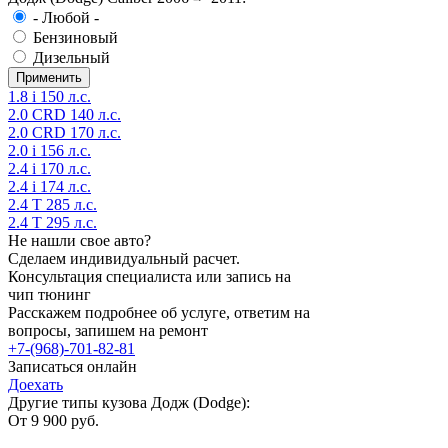
- Любой -
Бензиновый
Дизельный
1.8 i 150 л.с.
2.0 CRD 140 л.с.
2.0 CRD 170 л.с.
2.0 i 156 л.с.
2.4 i 170 л.с.
2.4 i 174 л.с.
2.4 T 285 л.с.
2.4 T 295 л.с.
Не нашли свое авто?
Сделаем индивидуальный расчет.
Консультация специалиста или запись на
чип тюнинг
Расскажем подробнее об услуге, ответим на
вопросы, запишем на ремонт
+7-(968)-701-82-81
Записаться онлайн
Доехать
Другие типы кузова Додж (Dodge):
От 9 900 руб.