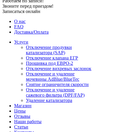
Работаем по записи!
Звоните перед приездом!
Записаться онлайн
О нас
FAQ
Доставка/Оплата
Услуги
Отключение продувки
катализатора (SAP)
Отключение клапана ЕГР
Прошивка под ЕВРО-2
Отключение вихревых заслонок
Отключение и удаление
мочевины AdBlue/BlueTec
Снятие ограничителя скорости
Отключение и удаление
сажевого фильтра (DPF/FAP)
Удаление катализатора
Магазин
Цены
Отзывы
Наши работы
Статьи