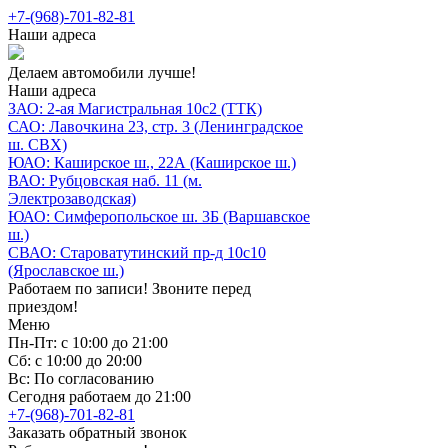
+7-(968)-701-82-81
Наши адреса
Делаем автомобили лучше!
Наши адреса
ЗАО: 2-ая Магистральная 10с2 (ТТК)
САО: Лавочкина 23, стр. 3 (Ленинградское
ш. СВХ)
ЮАО: Каширское ш., 22А (Каширское ш.)
ВАО: Рубцовская наб. 11 (м.
Электрозаводская)
ЮАО: Симферопольское ш. 3Б (Варшавское
ш.)
СВАО: Староватутинский пр-д 10с10
(Ярославское ш.)
Работаем по записи! Звоните перед
приездом!
Меню
Пн-Пт: с 10:00 до 21:00
Сб: с 10:00 до 20:00
Вс: По согласованию
Сегодня работаем до 21:00
+7-(968)-701-82-81
Заказать обратный звонок