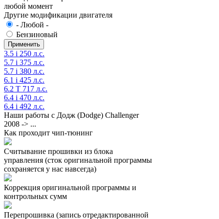
любой момент
Другие модификации двигателя
- Любой -
Бензиновый
3.5 i 250 л.с.
5.7 i 375 л.с.
5.7 i 380 л.с.
6.1 i 425 л.с.
6.2 T 717 л.с.
6.4 i 470 л.с.
6.4 i 492 л.с.
Наши работы с Додж (Dodge) Challenger
2008 -> ...
Как проходит чип-тюнинг
Считывание прошивки из блока
управления (сток оригинальной программы
сохраняется у нас навсегда)
Коррекция оригинальной программы и
контрольных сумм
Перепрошивка (запись отредактированной