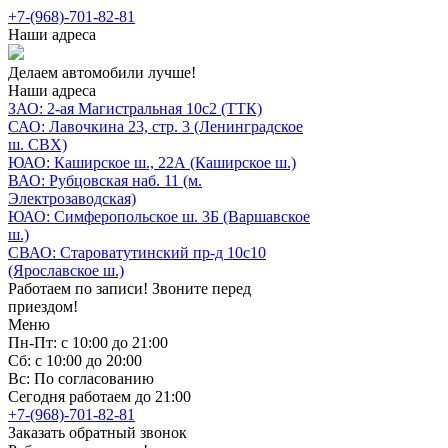
+7-(968)-701-82-81
Наши адреса
Делаем автомобили лучше!
Наши адреса
ЗАО: 2-ая Магистральная 10с2 (ТТК)
САО: Лавочкина 23, стр. 3 (Ленинградское
ш. СВХ)
ЮАО: Каширское ш., 22А (Каширское ш.)
ВАО: Рубцовская наб. 11 (м.
Электрозаводская)
ЮАО: Симферопольское ш. 3Б (Варшавское
ш.)
СВАО: Староватутинский пр-д 10с10
(Ярославское ш.)
Работаем по записи! Звоните перед
приездом!
Меню
Пн-Пт: с 10:00 до 21:00
Сб: с 10:00 до 20:00
Вс: По согласованию
Сегодня работаем до 21:00
+7-(968)-701-82-81
Заказать обратный звонок