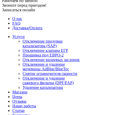
Работаем по записи!
Звоните перед приездом!
Записаться онлайн
О нас
FAQ
Доставка/Оплата
Услуги
Отключение продувки
катализатора (SAP)
Отключение клапана ЕГР
Прошивка под ЕВРО-2
Отключение вихревых заслонок
Отключение и удаление
мочевины AdBlue/BlueTec
Снятие ограничителя скорости
Отключение и удаление
сажевого фильтра (DPF/FAP)
Удаление катализатора
Магазин
Цены
Отзывы
Наши работы
Статьи