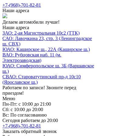
+7-(968)-701-82-81
Наши адреса
Делаем автомобили лучше!
Наши адреса
ЗАО: 2-ая Магистральная 10с2 (ТТК)
САО: Лавочкина 23, стр. 3 (Ленинградское
ш. СВХ)
ЮАО: Каширское ш., 22А (Каширское ш.)
ВАО: Рубцовская наб. 11 (м.
Электрозаводская)
ЮАО: Симферопольское ш. 3Б (Варшавское
ш.)
СВАО: Староватутинский пр-д 10с10
(Ярославское ш.)
Работаем по записи! Звоните перед
приездом!
Меню
Пн-Пт: с 10:00 до 21:00
Сб: с 10:00 до 20:00
Вс: По согласованию
Сегодня работаем до 20:00
+7-(968)-701-82-81
Заказать обратный звонок