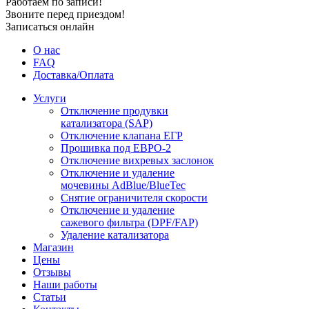
Работаем по записи!
Звоните перед приездом!
Записаться онлайн
О нас
FAQ
Доставка/Оплата
Услуги
Отключение продувки
катализатора (SAP)
Отключение клапана ЕГР
Прошивка под ЕВРО-2
Отключение вихревых заслонок
Отключение и удаление
мочевины AdBlue/BlueTec
Снятие ограничителя скорости
Отключение и удаление
сажевого фильтра (DPF/FAP)
Удаление катализатора
Магазин
Цены
Отзывы
Наши работы
Статьи