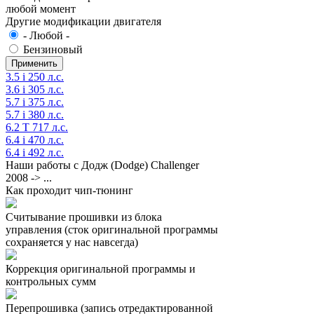
любой момент
Другие модификации двигателя
- Любой -
Бензиновый
3.5 i 250 л.с.
3.6 i 305 л.с.
5.7 i 375 л.с.
5.7 i 380 л.с.
6.2 T 717 л.с.
6.4 i 470 л.с.
6.4 i 492 л.с.
Наши работы с Додж (Dodge) Challenger
2008 -> ...
Как проходит чип-тюнинг
Считывание прошивки из блока
управления (сток оригинальной программы
сохраняется у нас навсегда)
Коррекция оригинальной программы и
контрольных сумм
Перепрошивка (запись отредактированной