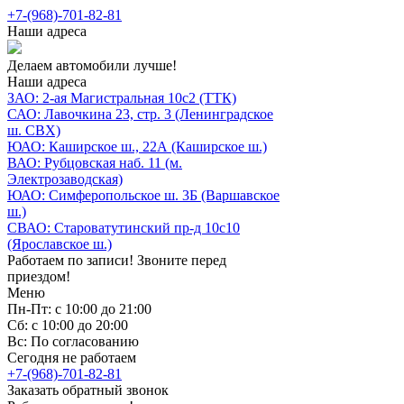
+7-(968)-701-82-81
Наши адреса
Делаем автомобили лучше!
Наши адреса
ЗАО: 2-ая Магистральная 10с2 (ТТК)
САО: Лавочкина 23, стр. 3 (Ленинградское
ш. СВХ)
ЮАО: Каширское ш., 22А (Каширское ш.)
ВАО: Рубцовская наб. 11 (м.
Электрозаводская)
ЮАО: Симферопольское ш. 3Б (Варшавское
ш.)
СВАО: Староватутинский пр-д 10с10
(Ярославское ш.)
Работаем по записи! Звоните перед
приездом!
Меню
Пн-Пт: с 10:00 до 21:00
Сб: с 10:00 до 20:00
Вс: По согласованию
Сегодня не работаем
+7-(968)-701-82-81
Заказать обратный звонок