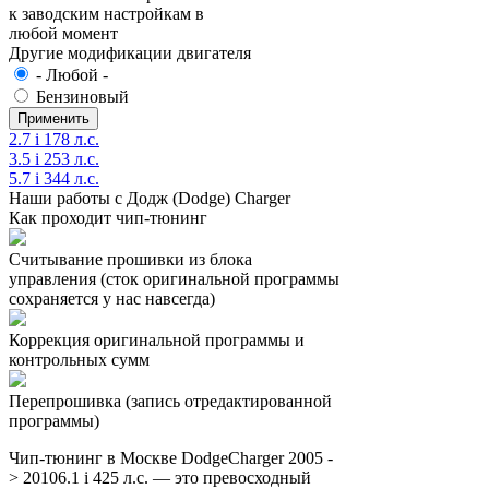
к заводским настройкам в
любой момент
Другие модификации двигателя
- Любой -
Бензиновый
2.7 i 178 л.с.
3.5 i 253 л.с.
5.7 i 344 л.с.
Наши работы с Додж (Dodge) Charger
Как проходит чип-тюнинг
Считывание прошивки из блока
управления (сток оригинальной программы
сохраняется у нас навсегда)
Коррекция оригинальной программы и
контрольных сумм
Перепрошивка (запись отредактированной
программы)
Чип-тюнинг в Москве DodgeCharger 2005 -
> 20106.1 i 425 л.с. — это превосходный