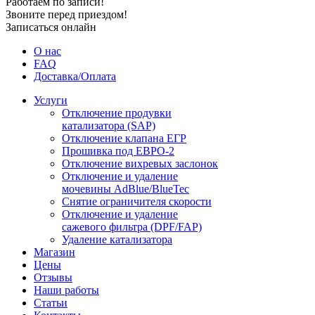
Работаем по записи!
Звоните перед приездом!
Записаться онлайн
О нас
FAQ
Доставка/Оплата
Услуги
Отключение продувки
катализатора (SAP)
Отключение клапана ЕГР
Прошивка под ЕВРО-2
Отключение вихревых заслонок
Отключение и удаление
мочевины AdBlue/BlueTec
Снятие ограничителя скорости
Отключение и удаление
сажевого фильтра (DPF/FAP)
Удаление катализатора
Магазин
Цены
Отзывы
Наши работы
Статьи