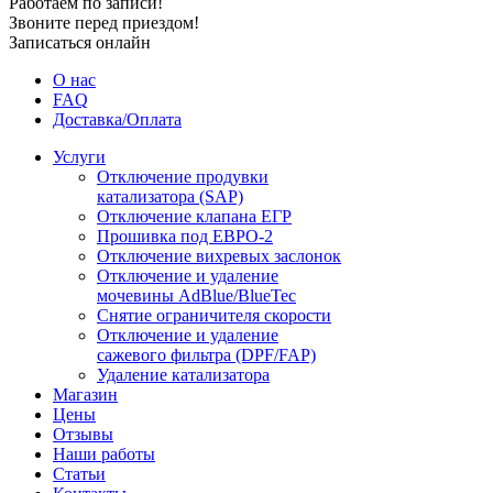
Работаем по записи!
Звоните перед приездом!
Записаться онлайн
О нас
FAQ
Доставка/Оплата
Услуги
Отключение продувки
катализатора (SAP)
Отключение клапана ЕГР
Прошивка под ЕВРО-2
Отключение вихревых заслонок
Отключение и удаление
мочевины AdBlue/BlueTec
Снятие ограничителя скорости
Отключение и удаление
сажевого фильтра (DPF/FAP)
Удаление катализатора
Магазин
Цены
Отзывы
Наши работы
Статьи