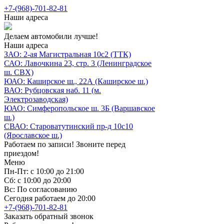
+7-(968)-701-82-81
Наши адреса
Делаем автомобили лучше!
Наши адреса
ЗАО: 2-ая Магистральная 10с2 (ТТК)
САО: Лавочкина 23, стр. 3 (Ленинградское
ш. СВХ)
ЮАО: Каширское ш., 22А (Каширское ш.)
ВАО: Рубцовская наб. 11 (м.
Электрозаводская)
ЮАО: Симферопольское ш. 3Б (Варшавское
ш.)
СВАО: Староватутинский пр-д 10с10
(Ярославское ш.)
Работаем по записи! Звоните перед
приездом!
Меню
Пн-Пт: с 10:00 до 21:00
Сб: с 10:00 до 20:00
Вс: По согласованию
Сегодня работаем до 20:00
+7-(968)-701-82-81
Заказать обратный звонок