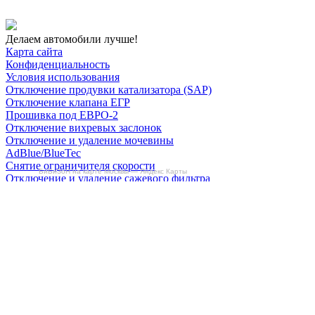
Делаем автомобили лучше!
Карта сайта
Конфиденциальность
Условия использования
Отключение продувки катализатора (SAP)
Отключение клапана ЕГР
Прошивка под ЕВРО-2
Отключение вихревых заслонок
Отключение и удаление мочевины
AdBlue/BlueTec
Снятие ограничителя скорости
БиБиЗоН на карте Москвы — Яндекс Карты
Отключение и удаление сажевого фильтра
(DPF/FAP)
Удаление катализатора
Пн-Пт: с 10:00 до 22:00
Сб: с 10:00 до 20:00
Вс: По согласованию
Сегодня работаем до 22:00
+7-(968)-701-82-81
Записаться онлайн