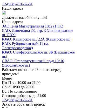
+7-(968)-701-82-81
Наши адреса
Делаем автомобили лучше!
Наши адреса
ЗАО: 2-ая Магистральная 10с2 (ТТК)
САО: Лавочкина 23, стр. 3 (Ленинградское
ш. СВХ)
ЮАО: Каширское ш., 22А (Каширское ш.)
ВАО: Рубцовская наб. 11 (м.
Электрозаводская)
ЮАО: Симферопольское ш. 3Б (Варшавское
ш.)
СВАО: Староватутинский пр-д 10с10
(Ярославское ш.)
Работаем по записи! Звоните перед
приездом!
Меню
Пн-Пт: с 10:00 до 21:00
Сб: с 10:00 до 20:00
Вс: По согласованию
Сегодня работаем до 21:00
+7-(968)-701-82-81
Заказать обратный звонок