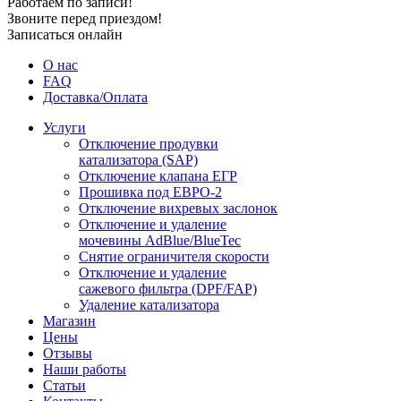
Работаем по записи!
Звоните перед приездом!
Записаться онлайн
О нас
FAQ
Доставка/Оплата
Услуги
Отключение продувки
катализатора (SAP)
Отключение клапана ЕГР
Прошивка под ЕВРО-2
Отключение вихревых заслонок
Отключение и удаление
мочевины AdBlue/BlueTec
Снятие ограничителя скорости
Отключение и удаление
сажевого фильтра (DPF/FAP)
Удаление катализатора
Магазин
Цены
Отзывы
Наши работы
Статьи