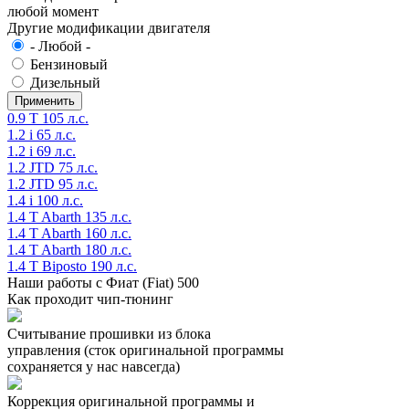
любой момент
Другие модификации двигателя
- Любой -
Бензиновый
Дизельный
0.9 T 105 л.с.
1.2 i 65 л.с.
1.2 i 69 л.с.
1.2 JTD 75 л.с.
1.2 JTD 95 л.с.
1.4 i 100 л.с.
1.4 T Abarth 135 л.с.
1.4 T Abarth 160 л.с.
1.4 T Abarth 180 л.с.
1.4 T Biposto 190 л.с.
Наши работы с Фиат (Fiat) 500
Как проходит чип-тюнинг
Считывание прошивки из блока
управления (сток оригинальной программы
сохраняется у нас навсегда)
Коррекция оригинальной программы и