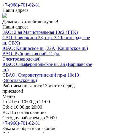
+7-(968)-701-82-81
Наши адреса
Делаем автомобили лучше!
Наши адреса
ЗАО: 2-ая Магистральная 10с2 (ТТК)
САО: Лавочкина 23, стр. 3 (Ленинградское
ш. СВХ)
ЮАО: Каширское ш., 22А (Каширское ш.)
ВАО: Рубцовская наб. 11 (м.
Электрозаводская)
ЮАО: Симферопольское ш. 3Б (Варшавское
ш.)
СВАО: Староватутинский пр-д 10с10
(Ярославское ш.)
Работаем по записи! Звоните перед
приездом!
Меню
Пн-Пт: с 10:00 до 21:00
Сб: с 10:00 до 20:00
Вс: По согласованию
Сегодня работаем до 20:00
+7-(968)-701-82-81
Заказать обратный звонок