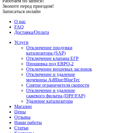
Работаем по записи!
Звоните перед приездом!
Записаться онлайн
О нас
FAQ
Доставка/Оплата
Услуги
Отключение продувки
катализатора (SAP)
Отключение клапана ЕГР
Прошивка под ЕВРО-2
Отключение вихревых заслонок
Отключение и удаление
мочевины AdBlue/BlueTec
Снятие ограничителя скорости
Отключение и удаление
сажевого фильтра (DPF/FAP)
Удаление катализатора
Магазин
Цены
Отзывы
Наши работы
Статьи