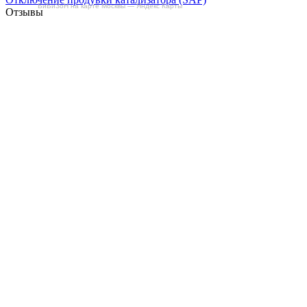
БиБиЗоН на карте Москвы — Яндекс Карты
Отзывы
Делаем автомобили лучше!
Карта сайта
Конфиденциальность
Условия использования
Отключение продувки катализатора (SAP)
Отключение клапана ЕГР
Прошивка под ЕВРО-2
Отключение вихревых заслонок
Отключение и удаление мочевины
AdBlue/BlueTec
Снятие ограничителя скорости