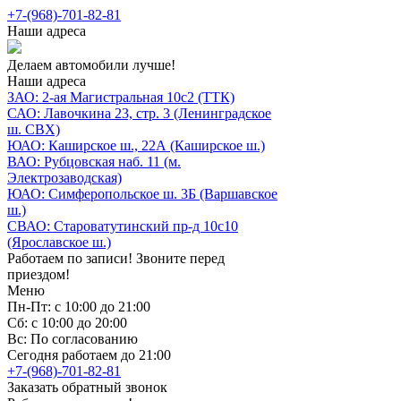
+7-(968)-701-82-81
Наши адреса
Делаем автомобили лучше!
Наши адреса
ЗАО: 2-ая Магистральная 10с2 (ТТК)
САО: Лавочкина 23, стр. 3 (Ленинградское
ш. СВХ)
ЮАО: Каширское ш., 22А (Каширское ш.)
ВАО: Рубцовская наб. 11 (м.
Электрозаводская)
ЮАО: Симферопольское ш. 3Б (Варшавское
ш.)
СВАО: Староватутинский пр-д 10с10
(Ярославское ш.)
Работаем по записи! Звоните перед
приездом!
Меню
Пн-Пт: с 10:00 до 21:00
Сб: с 10:00 до 20:00
Вс: По согласованию
Сегодня работаем до 21:00
+7-(968)-701-82-81
Заказать обратный звонок