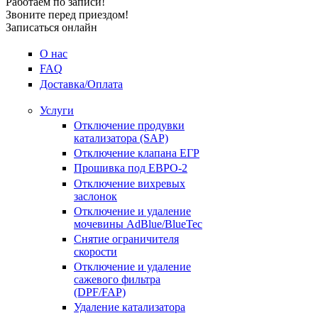
Работаем по записи!
Звоните перед приездом!
Записаться онлайн
О нас
FAQ
Доставка/Оплата
Услуги
Отключение продувки
катализатора (SAP)
Отключение клапана ЕГР
Прошивка под ЕВРО-2
Отключение вихревых
заслонок
Отключение и удаление
мочевины AdBlue/BlueTec
Снятие ограничителя
скорости
Отключение и удаление
сажевого фильтра
(DPF/FAP)
Удаление катализатора