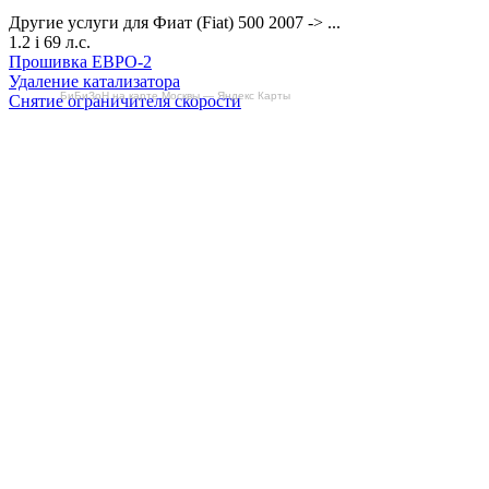
Другие услуги для Фиат (Fiat) 500 2007 -> ...
1.2 i 69 л.с.
Прошивка ЕВРО-2
Удаление катализатора
БиБиЗоН на карте Москвы — Яндекс Карты
Снятие ограничителя скорости
Отключение продувки катализатора (SAP)
Отзывы
Делаем автомобили лучше!
Карта сайта
Конфиденциальность
Условия использования
Отключение продувки катализатора (SAP)