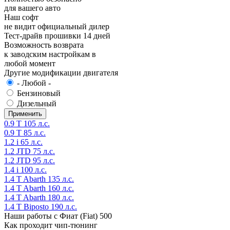
для вашего авто
Наш софт
не видит официальный дилер
Тест-драйв прошивки 14 дней
Возможность возврата
к заводским настройкам в
любой момент
Другие модификации двигателя
- Любой -
Бензиновый
Дизельный
0.9 T 105 л.с.
0.9 T 85 л.с.
1.2 i 65 л.с.
1.2 JTD 75 л.с.
1.2 JTD 95 л.с.
1.4 i 100 л.с.
1.4 T Abarth 135 л.с.
1.4 T Abarth 160 л.с.
1.4 T Abarth 180 л.с.
1.4 T Biposto 190 л.с.
Наши работы с Фиат (Fiat) 500
Как проходит чип-тюнинг