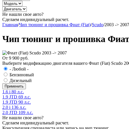
Не нашли свое авто?
Сделаем индивидуальный расчет.
Главная
/
Чип тюнинг и прошивка Фиат (Fiat)
/
Scudo
/
2003 -> 200
Чип тюнинг и прошивка Фиат (
От 9 900 руб.
Выберите модификацию двигателя вашего Фиат (Fiat) Scudo 200
- Любой -
Бензиновый
Дизельный
1.6 i 80 л.с.
1.9 JTD 69 л.с.
1.9 JTD 90 л.с.
2.0 i 136 л.с.
2.0 JTD 109 л.с.
Не нашли свое авто?
Сделаем индивидуальный расчет.
Консультация специалиста или запись на чип тюнинг