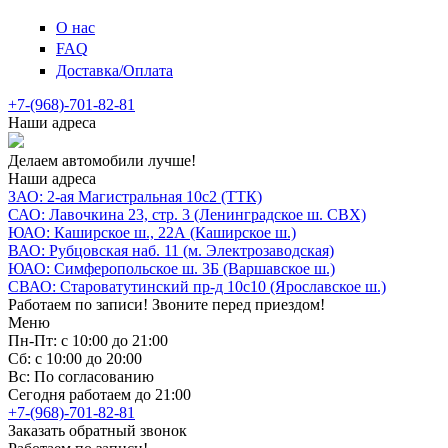
О нас
FAQ
Доставка/Оплата
+7-(968)-701-82-81
Наши адреса
Делаем автомобили лучше!
Наши адреса
ЗАО: 2-ая Магистральная 10с2 (ТТК)
САО: Лавочкина 23, стр. 3 (Ленинградское ш. СВХ)
ЮАО: Каширское ш., 22А (Каширское ш.)
ВАО: Рубцовская наб. 11 (м. Электрозаводская)
ЮАО: Симферопольское ш. 3Б (Варшавское ш.)
СВАО: Староватутинский пр-д 10с10 (Ярославское ш.)
Работаем по записи! Звоните перед приездом!
Меню
Пн-Пт: с 10:00 до 21:00
Сб: с 10:00 до 20:00
Вс: По согласованию
Сегодня работаем до 21:00
+7-(968)-701-82-81
Заказать обратный звонок